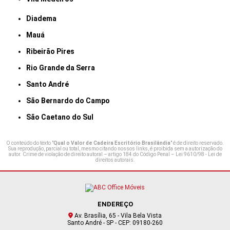
Diadema
Mauá
Ribeirão Pires
Rio Grande da Serra
Santo André
São Bernardo do Campo
São Caetano do Sul
O conteúdo do texto "
Qual o Valor de Cadeira Escritório Brasilândia
" é de direito reservado.
Sua reprodução, parcial ou total, mesmo citando nossos links, é proibida sem a autorização do
autor. Crime de violação de direito autoral – artigo 184 do Código Penal –
Lei 9610/98 - Lei de
direitos autorais
.
ENDEREÇO
Av. Brasília, 65 - Vila Bela Vista
Santo André - SP - CEP: 09180-260