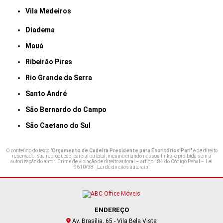
Vila Medeiros
Diadema
Mauá
Ribeirão Pires
Rio Grande da Serra
Santo André
São Bernardo do Campo
São Caetano do Sul
O conteúdo do texto "
Orçamento de Cadeira Presidente para Escritórios Pari
" é de direito
reservado. Sua reprodução, parcial ou total, mesmo citando nossos links, é proibida sem a
autorização do autor. Crime de violação de direito autoral – artigo 184 do Código Penal –
Lei
9610/98 - Lei de direitos autorais
.
ENDEREÇO
Av. Brasília, 65 - Vila Bela Vista