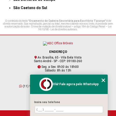
São Caetano do Sul
O conteúdo do texto "
Orçamento de Cadeira Secretária para Escritório Tucuruvi
" é de
direito reservado. Sua reprodução, parcial ou total, mesmo citando nossos links, é proibida sem
a autorização do autor. Crime de violação de direito autoral – artigo 184 do Código Penal –
Lei
9610/98 - Lei de direitos autorais
.
ENDEREÇO
Av. Brasília, 65 - Vila Bela Vista
Santo André - SP - CEP: 09180-260
Seg. a Sex: 8h30 ás 18h00
Sábado: 8h ás 13h
CONTATO
Olá! Fale agora pelo WhatsApp
(11) 95409-2229
(11) 4901-6045
vendas@abcofficemoveis.com.br
Insira seu telefone