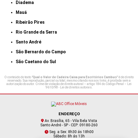
Diadema
Mauá
Ribeirão Pires
Rio Grande da Serra
Santo André
São Bernardo do Campo
São Caetano do Sul
O conteúdo do texto "
Qual o Valor de Cadeira Caixa para Escritórios Cambuci
" é de direito
reservado. Sua reprodução, parcial ou total, mesmo citando nossos links, é proibida sem a
autorização do autor. Crime de violação de direito autoral – artigo 184 do Código Penal –
Lei
9610/98 - Lei de direitos autorais
.
ENDEREÇO
Av. Brasília, 65 - Vila Bela Vista
Santo André - SP - CEP: 09180-260
Seg. a Sex: 8h30 ás 18h00
Sábado: 8h ás 13h