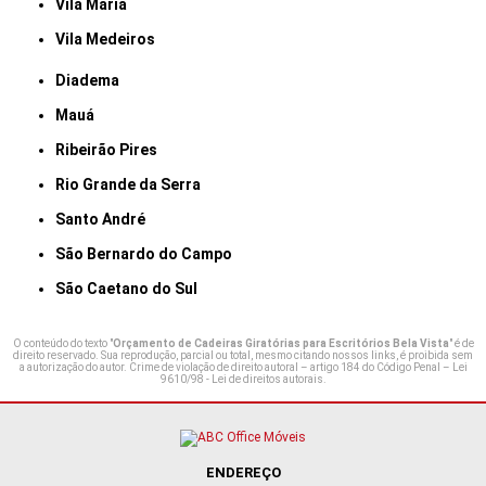
Vila Maria
Vila Medeiros
Diadema
Mauá
Ribeirão Pires
Rio Grande da Serra
Santo André
São Bernardo do Campo
São Caetano do Sul
O conteúdo do texto "
Orçamento de Cadeiras Giratórias para Escritórios Bela Vista
" é de
direito reservado. Sua reprodução, parcial ou total, mesmo citando nossos links, é proibida sem
a autorização do autor. Crime de violação de direito autoral – artigo 184 do Código Penal –
Lei
9610/98 - Lei de direitos autorais
.
ENDEREÇO