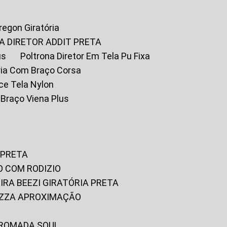
Oregon Giratória
A DIRETOR ADDIT PRETA
us
Poltrona Diretor Em Tela Pu Fixa
tória Com Braço Corsa
fice Tela Nylon
m Braço Viena Plus
 PRETA
O COM RODIZIO
EIRA BEEZI GIRATÓRIA PRETA
RIZZA APROXIMAÇÃO
CROMADA SOUL