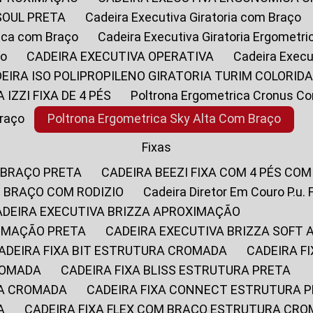
SOUL PRETA
Cadeira Executiva Giratoria com Braço
rica com Braço
Cadeira Executiva Giratoria Ergometr
ço
CADEIRA EXECUTIVA OPERATIVA
Cadeira Execu
DEIRA ISO POLIPROPILENO GIRATORIA TURIM COLORID
A IZZI FIXA DE 4 PÉS
Poltrona Ergometrica Cronus C
Braço
Poltrona Ergometrica Sky Alta Com Braço
Fixas
 BRAÇO PRETA
CADEIRA BEEZI FIXA COM 4 PÉS CO
OM BRAÇO COM RODIZIO
Cadeira Diretor Em Couro P.u. 
CADEIRA EXECUTIVA BRIZZA APROXIMAÇÃO
XIMAÇÃO PRETA
CADEIRA EXECUTIVA BRIZZA SOFT
CADEIRA FIXA BIT ESTRUTURA CROMADA
CADEIRA 
CROMADA
CADEIRA FIXA BLISS ESTRUTURA PRETA
RA CROMADA
CADEIRA FIXA CONNECT ESTRUTURA 
A
CADEIRA FIXA FLEX COM BRAÇO ESTRUTURA CR