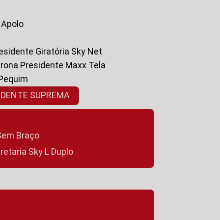
a Apolo
residente Giratória Sky Net
ltrona Presidente Maxx Tela
 Pequim
SIDENTE SUPREMA
a Sem Braço
cretaria Sky L Duplo