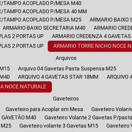
 C/TAMPO ACOPLADO P/MESA M40
 C/TAMPO ACOPLADO P/MESA 40 MM
 C/TAMPO ACOPLADO P/MESA M25
ARMARIO BAIXO
ARMARIO BAIXO SECRETARIA M40
ARMARIO CRED
PLAS 2 PORTAS UP
ARMARIO CREDENZA 4 GAVETAS
PLAS 2 PORTAS UP
ARMARIO TORRE NICHO NOCE 
Arquivos
 M15
Arquivo 04 Gavetas Pasta Suspensa M25
 M40
ARQUIVO 4 GAVETAS STAR 18MM
ARQUIVO
SA NOCE NATURALE
Gaveteiros
Gaveteiro para Acoplar em Mesa
Gaveteiro Volan
1 GAVETÃO M40
Gaveteiro Volante 2 Gavetas P/past
a M25
Gaveteiro volante 3 Gavetas M15
Gaveteir