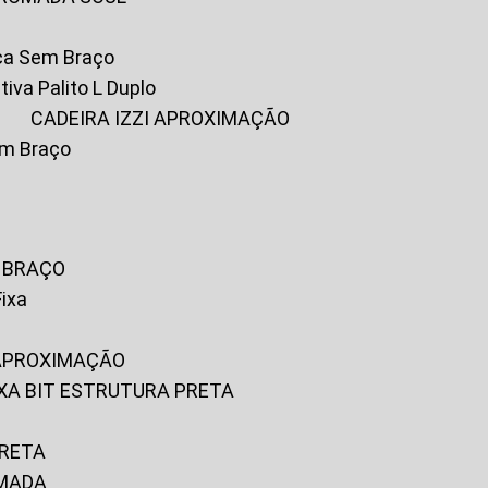
ica Sem Braço
tiva Palito L Duplo
A
CADEIRA IZZI APROXIMAÇÃO
om Braço
M BRAÇO
Fixa
 APROXIMAÇÃO
FIXA BIT ESTRUTURA PRETA
PRETA
OMADA