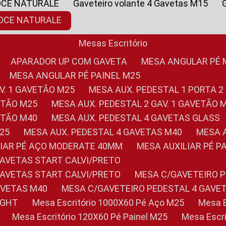
OCE NATURALE
Gaveteiro volante 4 Gavetas M15
NOCE NATURALE
Mesas Escritório
APARADOR UP COM GAVETA
MESA ANGULAR PÉ
MESA ANGULAR PÉ PAINEL M25
AV. 1 GAVETÃO M25
MESA AUX. PEDESTAL 1 PORTA 2
VETÃO M25
MESA AUX. PEDESTAL 2 GAV. 1 GAVETÃO 
VETÃO M40
MESA AUX. PEDESTAL 4 GAVETAS GLASS
M25
MESA AUX. PEDESTAL 4 GAVETAS M40
MESA
ILIAR PÉ AÇO MODERATE 40MM
MESA AUXILIAR PÉ 
GAVETAS START CALVI/PRETO
GAVETAS START CALVI/PRETO
MESA C/GAVETEIRO 
AVETAS M40
MESA C/GAVETEIRO PEDESTAL 4 GAVE
LIGHT
Mesa Escritório 1000X60 Pé Aço M25
Mesa
Mesa Escritório 120X60 Pé Painel M25
Mesa Esc