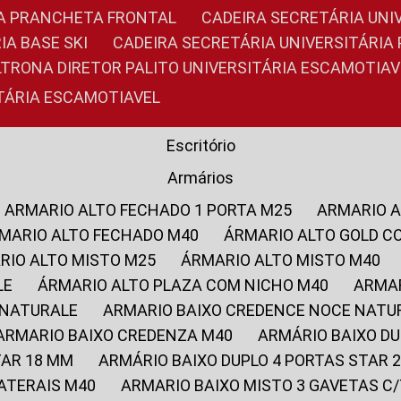
RIA PRANCHETA FRONTAL
CADEIRA SECRETÁRIA UNI
IA BASE SKI
CADEIRA SECRETÁRIA UNIVERSITÁRI
OLTRONA DIRETOR PALITO UNIVERSITÁRIA ESCAMOTIAV
ITÁRIA ESCAMOTIAVEL
Escritório
Armários
ARMARIO ALTO FECHADO 1 PORTA M25
ARMARIO 
RMARIO ALTO FECHADO M40
ÁRMARIO ALTO GOLD C
ARIO ALTO MISTO M25
ÁRMARIO ALTO MISTO M40
LE
ÁRMARIO ALTO PLAZA COM NICHO M40
ARMA
 NATURALE
ARMARIO BAIXO CREDENCE NOCE NATU
ARMARIO BAIXO CREDENZA M40
ARMÁRIO BAIXO D
TAR 18 MM
ARMÁRIO BAIXO DUPLO 4 PORTAS STAR
LATERAIS M40
ARMARIO BAIXO MISTO 3 GAVETAS 