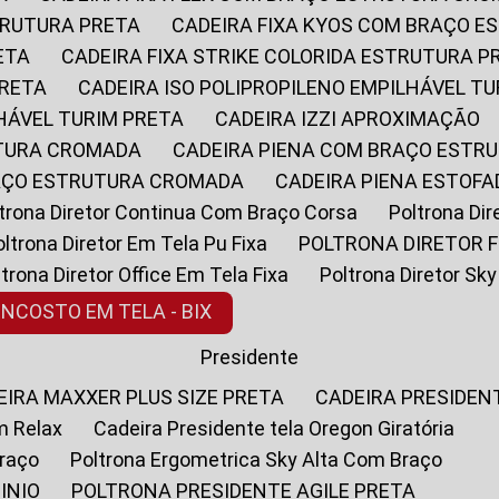
STRUTURA PRETA
CADEIRA FIXA KYOS COM BRAÇO 
ETA
CADEIRA FIXA STRIKE COLORIDA ESTRUTURA P
PRETA
CADEIRA ISO POLIPROPILENO EMPILHÁVEL T
LHÁVEL TURIM PRETA
CADEIRA IZZI APROXIMAÇÃO
UTURA CROMADA
CADEIRA PIENA COM BRAÇO ESTR
RAÇO ESTRUTURA CROMADA
CADEIRA PIENA ESTO
oltrona Diretor Continua Com Braço Corsa
Poltrona D
Poltrona Diretor Em Tela Pu Fixa
POLTRONA DIRETOR F
oltrona Diretor Office Em Tela Fixa
Poltrona Diretor S
ENCOSTO EM TELA - BIX
Presidente
DEIRA MAXXER PLUS SIZE PRETA
CADEIRA PRESIDEN
m Relax
Cadeira Presidente tela Oregon Giratória
Braço
Poltrona Ergometrica Sky Alta Com Braço
INIO
POLTRONA PRESIDENTE AGILE PRETA