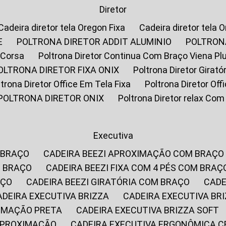
Diretor
Cadeira diretor tela Oregon Fixa
Cadeira diretor tela 
E
POLTRONA DIRETOR ADDIT ALUMINIO
POLTRON
 Corsa
Poltrona Diretor Continua Com Braço Viena Pl
POLTRONA DIRETOR FIXA ONIX
Poltrona Diretor Gira
oltrona Diretor Office Em Tela Fixa
Poltrona Diretor Of
POLTRONA DIRETOR ONIX
Poltrona Diretor relax Co
Executiva
 BRAÇO
CADEIRA BEEZI APROXIMAÇÃO COM BRAÇO
M BRAÇO
CADEIRA BEEZI FIXA COM 4 PÉS COM BRAÇ
AÇO
CADEIRA BEEZI GIRATÓRIA COM BRAÇO
CAD
CADEIRA EXECUTIVA BRIZZA
CADEIRA EXECUTIVA B
XIMAÇÃO PRETA
CADEIRA EXECUTIVA BRIZZA SOFT
 APROXIMAÇÃO
CADEIRA EXECUTIVA ERGONÔMICA 