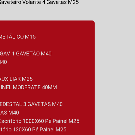
Gaveteiro Volante 4 Gavetas M25
 METÁLICO M15
 GAV. 1 GAVETÃO M40
M40
 AUXILIAR M25
PAINEL MODERATE 40MM
PEDESTAL 3 GAVETAS M40
TAS M40
 Escritório 1000X60 Pé Painel M25
ritório 120X60 Pé Painel M25