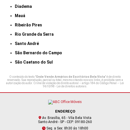
Diadema
Mauá
Ribeirão Pires
Rio Grande da Serra
Santo André
São Bernardo do Campo
São Caetano do Sul
O conteúdo do texto "
Onde Vende Armários de Escritórios Bela Vista
" é de direito
reservado. Sua reprodução, parcial ou total, mesmo citando nossos links, é proibida sem a
autorização do autor. Crime de violação de direito autoral – artigo 184 do Código Penal –
Lei
9610/98 - Lei de direitos autorais
.
ENDEREÇO
Av. Brasília, 65 - Vila Bela Vista
Santo André - SP - CEP: 09180-260
Seg. a Sex: 8h30 ás 18h00