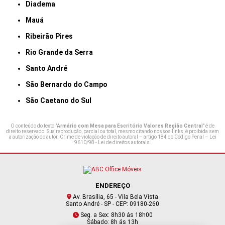
Diadema
Mauá
Ribeirão Pires
Rio Grande da Serra
Santo André
São Bernardo do Campo
São Caetano do Sul
O conteúdo do texto "
Armário com Mesa para Escritório Valores Região Central
" é de
direito reservado. Sua reprodução, parcial ou total, mesmo citando nossos links, é proibida sem
a autorização do autor. Crime de violação de direito autoral – artigo 184 do Código Penal –
Lei
9610/98 - Lei de direitos autorais
.
ENDEREÇO
Av. Brasília, 65 - Vila Bela Vista
Santo André - SP - CEP: 09180-260
Seg. a Sex: 8h30 ás 18h00
Sábado: 8h ás 13h