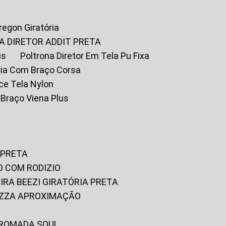
Oregon Giratória
A DIRETOR ADDIT PRETA
us
Poltrona Diretor Em Tela Pu Fixa
tória Com Braço Corsa
fice Tela Nylon
m Braço Viena Plus
 PRETA
O COM RODIZIO
EIRA BEEZI GIRATÓRIA PRETA
RIZZA APROXIMAÇÃO
CROMADA SOUL