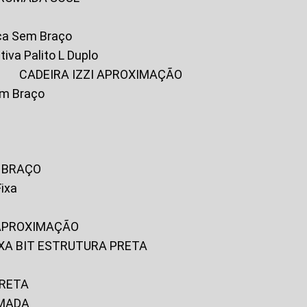
ica Sem Braço
tiva Palito L Duplo
A
CADEIRA IZZI APROXIMAÇÃO
om Braço
M BRAÇO
Fixa
 APROXIMAÇÃO
FIXA BIT ESTRUTURA PRETA
PRETA
OMADA