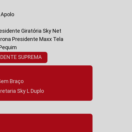
a Apolo
residente Giratória Sky Net
ltrona Presidente Maxx Tela
 Pequim
SIDENTE SUPREMA
a Sem Braço
cretaria Sky L Duplo