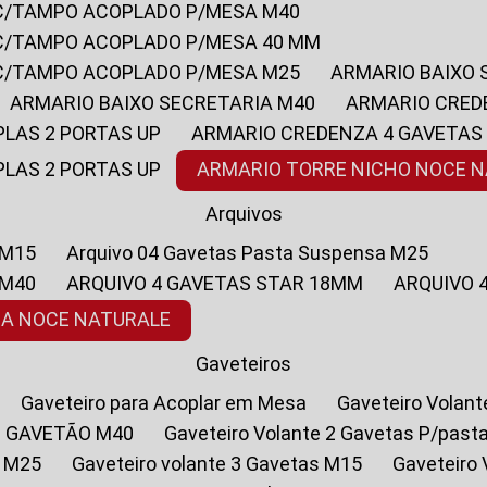
 C/TAMPO ACOPLADO P/MESA M40
 C/TAMPO ACOPLADO P/MESA 40 MM
 C/TAMPO ACOPLADO P/MESA M25
ARMARIO BAIXO
ARMARIO BAIXO SECRETARIA M40
ARMARIO CRED
PLAS 2 PORTAS UP
ARMARIO CREDENZA 4 GAVETAS
PLAS 2 PORTAS UP
ARMARIO TORRE NICHO NOCE 
Arquivos
 M15
Arquivo 04 Gavetas Pasta Suspensa M25
 M40
ARQUIVO 4 GAVETAS STAR 18MM
ARQUIVO
SA NOCE NATURALE
Gaveteiros
Gaveteiro para Acoplar em Mesa
Gaveteiro Volan
1 GAVETÃO M40
Gaveteiro Volante 2 Gavetas P/past
a M25
Gaveteiro volante 3 Gavetas M15
Gaveteir