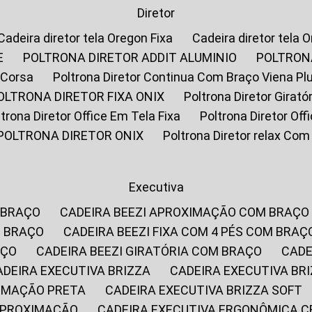
Diretor
Cadeira diretor tela Oregon Fixa
Cadeira diretor tela 
E
POLTRONA DIRETOR ADDIT ALUMINIO
POLTRON
 Corsa
Poltrona Diretor Continua Com Braço Viena Pl
POLTRONA DIRETOR FIXA ONIX
Poltrona Diretor Gira
oltrona Diretor Office Em Tela Fixa
Poltrona Diretor Of
POLTRONA DIRETOR ONIX
Poltrona Diretor relax Co
Executiva
 BRAÇO
CADEIRA BEEZI APROXIMAÇÃO COM BRAÇO
M BRAÇO
CADEIRA BEEZI FIXA COM 4 PÉS COM BRAÇ
AÇO
CADEIRA BEEZI GIRATÓRIA COM BRAÇO
CAD
CADEIRA EXECUTIVA BRIZZA
CADEIRA EXECUTIVA B
XIMAÇÃO PRETA
CADEIRA EXECUTIVA BRIZZA SOFT
 APROXIMAÇÃO
CADEIRA EXECUTIVA ERGONÔMICA 