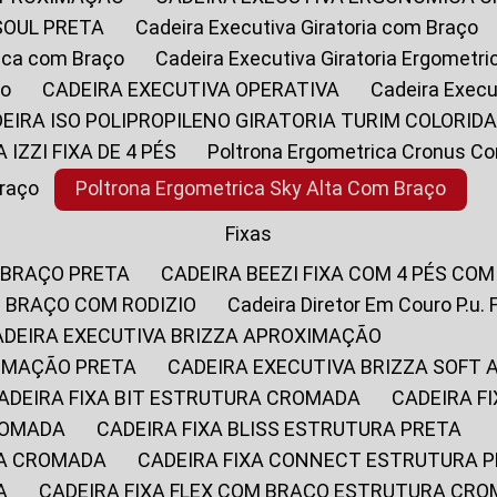
SOUL PRETA
Cadeira Executiva Giratoria com Braço
rica com Braço
Cadeira Executiva Giratoria Ergometr
ço
CADEIRA EXECUTIVA OPERATIVA
Cadeira Execu
DEIRA ISO POLIPROPILENO GIRATORIA TURIM COLORID
A IZZI FIXA DE 4 PÉS
Poltrona Ergometrica Cronus C
Braço
Poltrona Ergometrica Sky Alta Com Braço
Fixas
 BRAÇO PRETA
CADEIRA BEEZI FIXA COM 4 PÉS CO
OM BRAÇO COM RODIZIO
Cadeira Diretor Em Couro P.u. 
CADEIRA EXECUTIVA BRIZZA APROXIMAÇÃO
XIMAÇÃO PRETA
CADEIRA EXECUTIVA BRIZZA SOFT
CADEIRA FIXA BIT ESTRUTURA CROMADA
CADEIRA 
CROMADA
CADEIRA FIXA BLISS ESTRUTURA PRETA
RA CROMADA
CADEIRA FIXA CONNECT ESTRUTURA 
A
CADEIRA FIXA FLEX COM BRAÇO ESTRUTURA CR