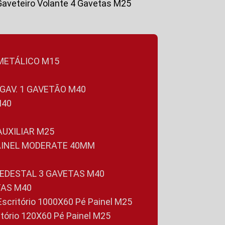
Gaveteiro Volante 4 Gavetas M25
 METÁLICO M15
 GAV. 1 GAVETÃO M40
M40
 AUXILIAR M25
PAINEL MODERATE 40MM
PEDESTAL 3 GAVETAS M40
TAS M40
 Escritório 1000X60 Pé Painel M25
ritório 120X60 Pé Painel M25