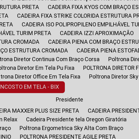
STRUTURA PRETA
CADEIRA FIXA KYOS COM BRAÇO 
ETA
CADEIRA FIXA STRIKE COLORIDA ESTRUTURA P
PRETA
CADEIRA ISO POLIPROPILENO EMPILHÁVEL T
LHÁVEL TURIM PRETA
CADEIRA IZZI APROXIMAÇÃO
UTURA CROMADA
CADEIRA PIENA COM BRAÇO ESTR
RAÇO ESTRUTURA CROMADA
CADEIRA PIENA ESTO
oltrona Diretor Continua Com Braço Corsa
Poltrona D
Poltrona Diretor Em Tela Pu Fixa
POLTRONA DIRETOR F
oltrona Diretor Office Em Tela Fixa
Poltrona Diretor S
ENCOSTO EM TELA - BIX
Presidente
DEIRA MAXXER PLUS SIZE PRETA
CADEIRA PRESIDEN
m Relax
Cadeira Presidente tela Oregon Giratória
Braço
Poltrona Ergometrica Sky Alta Com Braço
INIO
POLTRONA PRESIDENTE AGILE PRETA