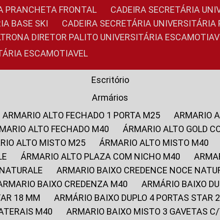
RIA PRANCHETA FRONTAL
CADEIRA SECRETÁRIA UNI
IA BASE SKI
CADEIRA SECRETÁRIA UNIVERSITÁRI
OLTRONA DIRETOR PALITO UNIVERSITÁRIA ESCAMOTIAV
ITÁRIA ESCAMOTIAVEL
Escritório
Armários
ARMARIO ALTO FECHADO 1 PORTA M25
ARMARIO 
RMARIO ALTO FECHADO M40
ÁRMARIO ALTO GOLD C
ARIO ALTO MISTO M25
ÁRMARIO ALTO MISTO M40
LE
ÁRMARIO ALTO PLAZA COM NICHO M40
ARMA
 NATURALE
ARMARIO BAIXO CREDENCE NOCE NATU
ARMARIO BAIXO CREDENZA M40
ARMÁRIO BAIXO D
TAR 18 MM
ARMÁRIO BAIXO DUPLO 4 PORTAS STAR
LATERAIS M40
ARMARIO BAIXO MISTO 3 GAVETAS 