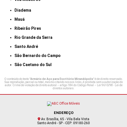
Diadema
Mauá
Ribeirão Pires
Rio Grande da Serra
Santo André
São Bernardo do Campo
São Caetano do Sul
O conteúdo do texto "
Armário de Aço para Escritório Mirandópolis
" é de direito reservado.
Sua reprodução, parcial ou total, mesmo citando nossos links, é proibida sem a autorização do
autor. Crime de violação de direito autoral – artigo 184 do Código Penal –
Lei 9610/98 - Lei de
direitos autorais
.
ENDEREÇO
Av. Brasília, 65 - Vila Bela Vista
Santo André - SP - CEP: 09180-260