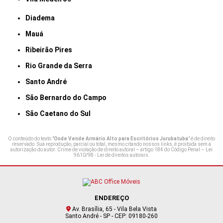
Diadema
Mauá
Ribeirão Pires
Rio Grande da Serra
Santo André
São Bernardo do Campo
São Caetano do Sul
O conteúdo do texto "
Onde Vende Armário Alto para Escritórios Jurubatuba
" é de direito
reservado. Sua reprodução, parcial ou total, mesmo citando nossos links, é proibida sem a
autorização do autor. Crime de violação de direito autoral – artigo 184 do Código Penal –
Lei
9610/98 - Lei de direitos autorais
.
ENDEREÇO
Av. Brasília, 65 - Vila Bela Vista
Santo André - SP - CEP: 09180-260