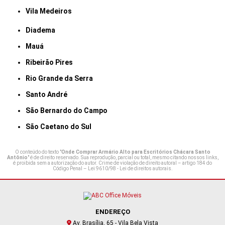
Vila Medeiros
Diadema
Mauá
Ribeirão Pires
Rio Grande da Serra
Santo André
São Bernardo do Campo
São Caetano do Sul
O conteúdo do texto "
Onde Comprar Armário Alto para Escritórios Chácara Santo
Antônio
" é de direito reservado. Sua reprodução, parcial ou total, mesmo citando nossos links,
é proibida sem a autorização do autor. Crime de violação de direito autoral – artigo 184 do
Código Penal –
Lei 9610/98 - Lei de direitos autorais
.
ENDEREÇO
Av. Brasília, 65 - Vila Bela Vista