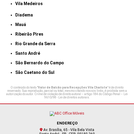
Vila Medeiros
Diadema
Mauá
Ribeirão Pires
Rio Grande da Serra
Santo André
São Bernardo do Campo
São Caetano do Sul
O conteúdo do texto "
Valor de Balcão para Recepções Vila Charlote
" é de direito
reservado. Sua reprodução, parcial ou total, mesmo citando nossos links, é proibida sem a
autorização do autor. Crime de violação de direito autoral – artigo 184 do Código Penal –
Lei
9610/98 - Lei de direitos autorais
.
ENDEREÇO
Av. Brasília, 65 - Vila Bela Vista