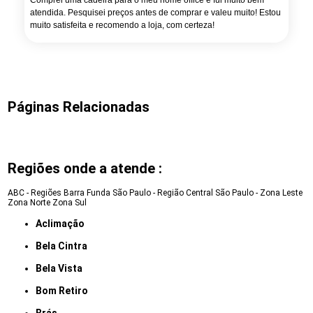
Comprei uma cadeira para o meu home office e fui muito bem
atendida. Pesquisei preços antes de comprar e valeu muito! Estou
muito satisfeita e recomendo a loja, com certeza!
Páginas Relacionadas
Regiões onde a atende :
ABC - Regiões
Barra Funda
São Paulo - Região Central
São Paulo - Zona Leste
Zona Norte
Zona Sul
Aclimação
Bela Cintra
Bela Vista
Bom Retiro