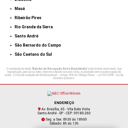
Mauá
Ribeirão Pires
Rio Grande da Serra
Santo André
São Bernardo do Campo
São Caetano do Sul
O conteúdo do texto "
Balcão de Recepção Reto Brasilândia
" é de direito reservado. Sua
reprodução, parcial ou total, mesmo citando nossos links, é proibida sem a autorização do
autor. Crime de violação de direito autoral – artigo 184 do Código Penal –
Lei 9610/98 - Lei de
direitos autorais
.
ENDEREÇO
Av. Brasília, 65 - Vila Bela Vista
Santo André - SP - CEP: 09180-260
Seg. a Sex: 8h30 ás 18h00
Sábado: 8h ás 13h