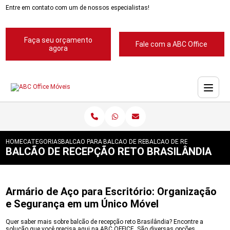
Entre em contato com um de nossos especialistas!
Faça seu orçamento
Fale com a ABC Office
agora
HOME
CATEGORIAS
BALCAO PARA RECEPCAO
BALCAO DE RECEPCAO ABC
BALCAO DE RECEPCAO RETO
BALCÃO DE RECEPÇÃO RETO BRASILÂNDIA
Armário de Aço para Escritório: Organização
e Segurança em um Único Móvel
Quer saber mais sobre balcão de recepção reto Brasilândia? Encontre a
solução que você precisa aqui na ABC OFFICE. São diversas opções