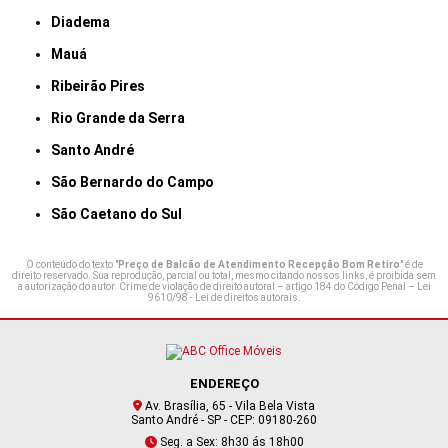
Diadema
Mauá
Ribeirão Pires
Rio Grande da Serra
Santo André
São Bernardo do Campo
São Caetano do Sul
O conteúdo do texto "
Preço de Balcão de Atendimento Recepção Bom Retiro
" é de
direito reservado. Sua reprodução, parcial ou total, mesmo citando nossos links, é proibida sem
a autorização do autor. Crime de violação de direito autoral – artigo 184 do Código Penal –
Lei
9610/98 - Lei de direitos autorais
.
ENDEREÇO
Av. Brasília, 65 - Vila Bela Vista
Santo André - SP - CEP: 09180-260
Seg. a Sex: 8h30 ás 18h00