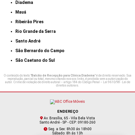
Diadema
Mauá
Ribeirão Pires
Rio Grande da Serra
Santo André
São Bernardo do Campo
São Caetano do Sul
O conteúdo do texto "
Balcão de Recepção para Clínica Diadema
" é de direito reservado. Sua
reprodução, parcial ou total, mesmo citando nossos links, é proibida sem a autorização do
autor. Crime de violação de direito autoral – artigo 184 do Código Penal –
Lei 9610/98 - Lei de
direitos autorais
.
ENDEREÇO
Av. Brasília, 65 - Vila Bela Vista
Santo André - SP - CEP: 09180-260
Seg. a Sex: 8h30 ás 18h00
Sábado: 8h ás 13h