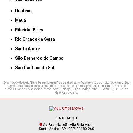
Diadema
Mauá
Ribeirão Pires
Rio Grande da Serra
Santo André
São Bernardo do Campo
São Caetano do Sul
O conteúdo do texto "
Balcão em L para Recepção Itaim Paulista
" é de direito reservado. Sua
reprodução, parcial ou total, mesmo citando nossos links, é proibida sem a autorização do
autor. Crime de violação de direito autoral – artigo 184 do Código Penal –
Lei 9610/98 - Lei de
direitos autorais
.
ENDEREÇO
Av. Brasília, 65 - Vila Bela Vista
Santo André - SP - CEP: 09180-260