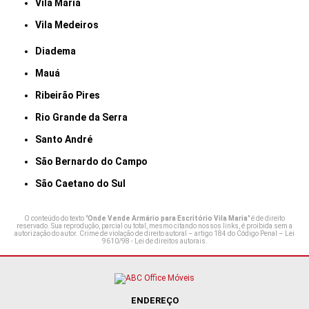
Vila Maria
Vila Medeiros
Diadema
Mauá
Ribeirão Pires
Rio Grande da Serra
Santo André
São Bernardo do Campo
São Caetano do Sul
O conteúdo do texto "
Onde Vende Armário para Escritório Vila Maria
" é de direito
reservado. Sua reprodução, parcial ou total, mesmo citando nossos links, é proibida sem a
autorização do autor. Crime de violação de direito autoral – artigo 184 do Código Penal –
Lei
9610/98 - Lei de direitos autorais
.
ENDEREÇO