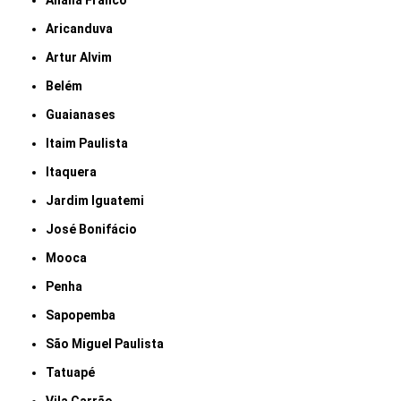
Anália Franco
Aricanduva
Artur Alvim
Belém
Guaianases
Itaim Paulista
Itaquera
Jardim Iguatemi
José Bonifácio
Mooca
Penha
Sapopemba
São Miguel Paulista
Tatuapé