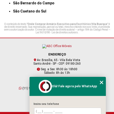
São Bernardo do Campo
São Caetano do Sul
O conteúdo do texto "
Onde Comprar Armário Executivo para Escritórios Vila Buarque
" é
de direito reservado. Sua reprodução, parcial ou total, mesmo citando nossos links, é proibida
sem a autorização do autor. Crime de violação de direito autoral – artigo 184 do Código Penal –
Lei 9610/98 - Lei de direitos autorais
.
ENDEREÇO
Av. Brasília, 65 - Vila Bela Vista
Santo André - SP - CEP: 09180-260
Seg. a Sex: 8h30 ás 18h00
Sábado: 8h ás 13h
CONTATO
Olá! Fale agora pelo WhatsApp
(11) 95409-2229
(11) 4901-6045
vendas@abcofficemoveis.com.br
Insira seu telefone