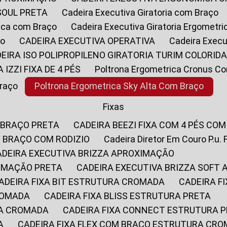
SOUL PRETA
Cadeira Executiva Giratoria com Braço
rica com Braço
Cadeira Executiva Giratoria Ergometr
ço
CADEIRA EXECUTIVA OPERATIVA
Cadeira Execu
DEIRA ISO POLIPROPILENO GIRATORIA TURIM COLORID
A IZZI FIXA DE 4 PÉS
Poltrona Ergometrica Cronus C
Braço
Poltrona Ergometrica Sky Alta Com Braço
Fixas
 BRAÇO PRETA
CADEIRA BEEZI FIXA COM 4 PÉS CO
OM BRAÇO COM RODIZIO
Cadeira Diretor Em Couro P.u. 
CADEIRA EXECUTIVA BRIZZA APROXIMAÇÃO
XIMAÇÃO PRETA
CADEIRA EXECUTIVA BRIZZA SOFT
CADEIRA FIXA BIT ESTRUTURA CROMADA
CADEIRA 
CROMADA
CADEIRA FIXA BLISS ESTRUTURA PRETA
RA CROMADA
CADEIRA FIXA CONNECT ESTRUTURA 
A
CADEIRA FIXA FLEX COM BRAÇO ESTRUTURA CR