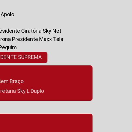
a Apolo
residente Giratória Sky Net
ltrona Presidente Maxx Tela
 Pequim
SIDENTE SUPREMA
a Sem Braço
cretaria Sky L Duplo