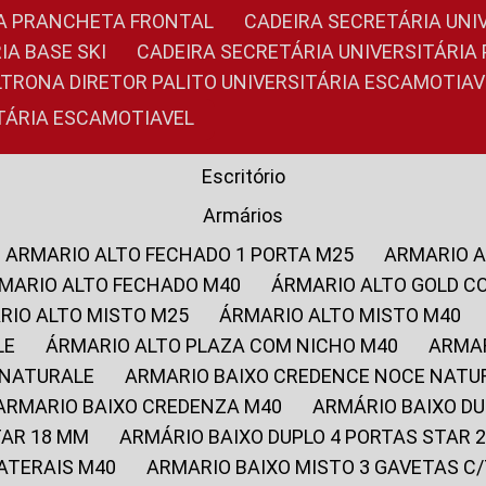
RIA PRANCHETA FRONTAL
CADEIRA SECRETÁRIA UNI
IA BASE SKI
CADEIRA SECRETÁRIA UNIVERSITÁRI
OLTRONA DIRETOR PALITO UNIVERSITÁRIA ESCAMOTIAV
ITÁRIA ESCAMOTIAVEL
Escritório
Armários
ARMARIO ALTO FECHADO 1 PORTA M25
ARMARIO 
RMARIO ALTO FECHADO M40
ÁRMARIO ALTO GOLD C
ARIO ALTO MISTO M25
ÁRMARIO ALTO MISTO M40
LE
ÁRMARIO ALTO PLAZA COM NICHO M40
ARMA
 NATURALE
ARMARIO BAIXO CREDENCE NOCE NATU
ARMARIO BAIXO CREDENZA M40
ARMÁRIO BAIXO D
TAR 18 MM
ARMÁRIO BAIXO DUPLO 4 PORTAS STAR
LATERAIS M40
ARMARIO BAIXO MISTO 3 GAVETAS 