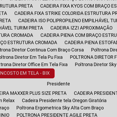
STRUTURA PRETA
CADEIRA FIXA KYOS COM BRAÇO 
ETA
CADEIRA FIXA STRIKE COLORIDA ESTRUTURA P
PRETA
CADEIRA ISO POLIPROPILENO EMPILHÁVEL T
LHÁVEL TURIM PRETA
CADEIRA IZZI APROXIMAÇÃO
UTURA CROMADA
CADEIRA PIENA COM BRAÇO ESTR
RAÇO ESTRUTURA CROMADA
CADEIRA PIENA ESTO
oltrona Diretor Continua Com Braço Corsa
Poltrona D
Poltrona Diretor Em Tela Pu Fixa
POLTRONA DIRETOR F
oltrona Diretor Office Em Tela Fixa
Poltrona Diretor S
ENCOSTO EM TELA - BIX
Presidente
DEIRA MAXXER PLUS SIZE PRETA
CADEIRA PRESIDEN
m Relax
Cadeira Presidente tela Oregon Giratória
Braço
Poltrona Ergometrica Sky Alta Com Braço
INIO
POLTRONA PRESIDENTE AGILE PRETA