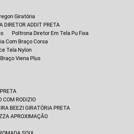
Oregon Giratória
A DIRETOR ADDIT PRETA
us
Poltrona Diretor Em Tela Pu Fixa
tória Com Braço Corsa
fice Tela Nylon
m Braço Viena Plus
 PRETA
O COM RODIZIO
EIRA BEEZI GIRATÓRIA PRETA
RIZZA APROXIMAÇÃO
CROMADA SOUL