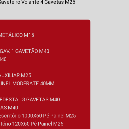
Gaveteiro Volante 4 Gavetas M25
 METÁLICO M15
 GAV. 1 GAVETÃO M40
M40
 AUXILIAR M25
PAINEL MODERATE 40MM
PEDESTAL 3 GAVETAS M40
TAS M40
 Escritório 1000X60 Pé Painel M25
ritório 120X60 Pé Painel M25