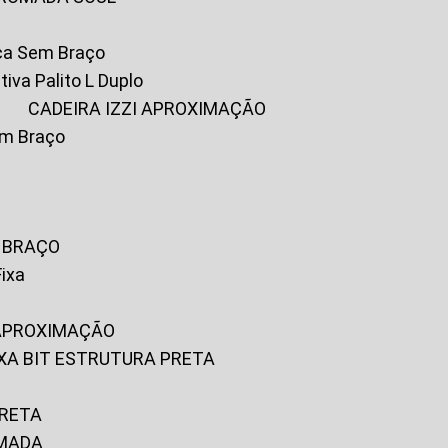
ica Sem Braço
tiva Palito L Duplo
A
CADEIRA IZZI APROXIMAÇÃO
om Braço
M BRAÇO
Fixa
 APROXIMAÇÃO
FIXA BIT ESTRUTURA PRETA
PRETA
OMADA