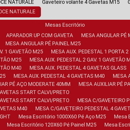
OCE NATURALE
Gaveteiro volante 4 Gavetas M15
NOCE NATURALE
Mesas Escritório
APARADOR UP COM GAVETA
MESA ANGULAR PÉ
MESA ANGULAR PÉ PAINEL M25
AV. 1 GAVETÃO M25
MESA AUX. PEDESTAL 1 PORTA 2
VETÃO M25
MESA AUX. PEDESTAL 2 GAV. 1 GAVETÃO 
VETÃO M40
MESA AUX. PEDESTAL 4 GAVETAS GLASS
M25
MESA AUX. PEDESTAL 4 GAVETAS M40
MESA
ILIAR PÉ AÇO MODERATE 40MM
MESA AUXILIAR PÉ 
GAVETAS START CALVI/PRETO
GAVETAS START CALVI/PRETO
MESA C/GAVETEIRO 
AVETAS M40
MESA C/GAVETEIRO PEDESTAL 4 GAVE
LIGHT
Mesa Escritório 1000X60 Pé Aço M25
Mesa
Mesa Escritório 120X60 Pé Painel M25
Mesa Esc