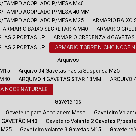
 C/TAMPO ACOPLADO P/MESA M40
 C/TAMPO ACOPLADO P/MESA 40 MM
 C/TAMPO ACOPLADO P/MESA M25
ARMARIO BAIXO
ARMARIO BAIXO SECRETARIA M40
ARMARIO CRED
PLAS 2 PORTAS UP
ARMARIO CREDENZA 4 GAVETAS
PLAS 2 PORTAS UP
ARMARIO TORRE NICHO NOCE 
Arquivos
 M15
Arquivo 04 Gavetas Pasta Suspensa M25
 M40
ARQUIVO 4 GAVETAS STAR 18MM
ARQUIVO
SA NOCE NATURALE
Gaveteiros
Gaveteiro para Acoplar em Mesa
Gaveteiro Volan
1 GAVETÃO M40
Gaveteiro Volante 2 Gavetas P/past
a M25
Gaveteiro volante 3 Gavetas M15
Gaveteir