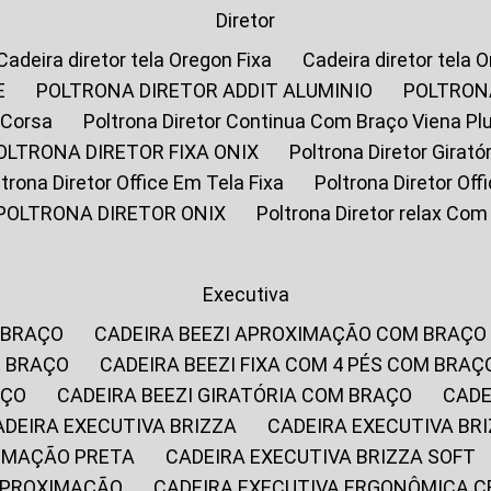
Diretor
Cadeira diretor tela Oregon Fixa
Cadeira diretor tela 
E
POLTRONA DIRETOR ADDIT ALUMINIO
POLTRON
 Corsa
Poltrona Diretor Continua Com Braço Viena Pl
POLTRONA DIRETOR FIXA ONIX
Poltrona Diretor Gira
oltrona Diretor Office Em Tela Fixa
Poltrona Diretor Of
POLTRONA DIRETOR ONIX
Poltrona Diretor relax Co
Executiva
 BRAÇO
CADEIRA BEEZI APROXIMAÇÃO COM BRAÇO
M BRAÇO
CADEIRA BEEZI FIXA COM 4 PÉS COM BRAÇ
AÇO
CADEIRA BEEZI GIRATÓRIA COM BRAÇO
CAD
CADEIRA EXECUTIVA BRIZZA
CADEIRA EXECUTIVA B
XIMAÇÃO PRETA
CADEIRA EXECUTIVA BRIZZA SOFT
 APROXIMAÇÃO
CADEIRA EXECUTIVA ERGONÔMICA 