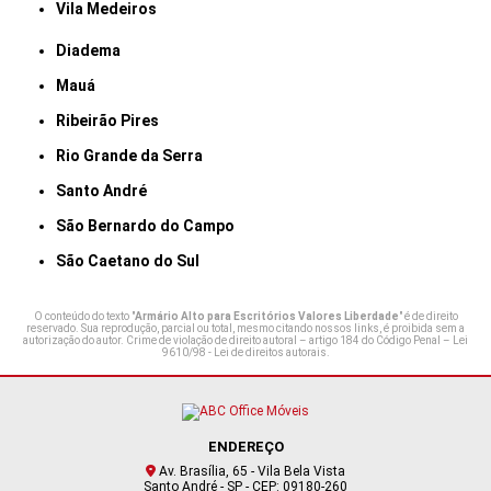
Vila Medeiros
Diadema
Mauá
Ribeirão Pires
Rio Grande da Serra
Santo André
São Bernardo do Campo
São Caetano do Sul
O conteúdo do texto "
Armário Alto para Escritórios Valores Liberdade
" é de direito
reservado. Sua reprodução, parcial ou total, mesmo citando nossos links, é proibida sem a
autorização do autor. Crime de violação de direito autoral – artigo 184 do Código Penal –
Lei
9610/98 - Lei de direitos autorais
.
ENDEREÇO
Av. Brasília, 65 - Vila Bela Vista
Santo André - SP - CEP: 09180-260