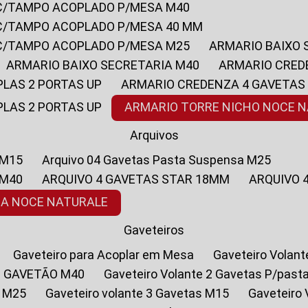
 C/TAMPO ACOPLADO P/MESA M40
 C/TAMPO ACOPLADO P/MESA 40 MM
 C/TAMPO ACOPLADO P/MESA M25
ARMARIO BAIXO
ARMARIO BAIXO SECRETARIA M40
ARMARIO CRED
PLAS 2 PORTAS UP
ARMARIO CREDENZA 4 GAVETAS
PLAS 2 PORTAS UP
ARMARIO TORRE NICHO NOCE 
Arquivos
 M15
Arquivo 04 Gavetas Pasta Suspensa M25
 M40
ARQUIVO 4 GAVETAS STAR 18MM
ARQUIVO
SA NOCE NATURALE
Gaveteiros
Gaveteiro para Acoplar em Mesa
Gaveteiro Volan
1 GAVETÃO M40
Gaveteiro Volante 2 Gavetas P/past
a M25
Gaveteiro volante 3 Gavetas M15
Gaveteir