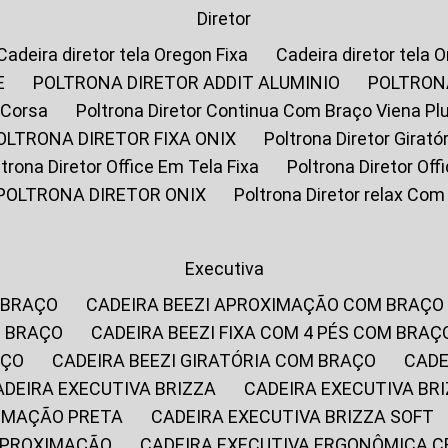
Diretor
Cadeira diretor tela Oregon Fixa
Cadeira diretor tela 
E
POLTRONA DIRETOR ADDIT ALUMINIO
POLTRON
 Corsa
Poltrona Diretor Continua Com Braço Viena Pl
POLTRONA DIRETOR FIXA ONIX
Poltrona Diretor Gira
oltrona Diretor Office Em Tela Fixa
Poltrona Diretor Of
POLTRONA DIRETOR ONIX
Poltrona Diretor relax Co
Executiva
 BRAÇO
CADEIRA BEEZI APROXIMAÇÃO COM BRAÇO
M BRAÇO
CADEIRA BEEZI FIXA COM 4 PÉS COM BRAÇ
AÇO
CADEIRA BEEZI GIRATÓRIA COM BRAÇO
CAD
CADEIRA EXECUTIVA BRIZZA
CADEIRA EXECUTIVA B
XIMAÇÃO PRETA
CADEIRA EXECUTIVA BRIZZA SOFT
 APROXIMAÇÃO
CADEIRA EXECUTIVA ERGONÔMICA 