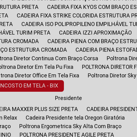
STRUTURA PRETA
CADEIRA FIXA KYOS COM BRAÇO 
ETA
CADEIRA FIXA STRIKE COLORIDA ESTRUTURA P
PRETA
CADEIRA ISO POLIPROPILENO EMPILHÁVEL T
LHÁVEL TURIM PRETA
CADEIRA IZZI APROXIMAÇÃO
UTURA CROMADA
CADEIRA PIENA COM BRAÇO ESTR
RAÇO ESTRUTURA CROMADA
CADEIRA PIENA ESTO
oltrona Diretor Continua Com Braço Corsa
Poltrona D
Poltrona Diretor Em Tela Pu Fixa
POLTRONA DIRETOR F
oltrona Diretor Office Em Tela Fixa
Poltrona Diretor S
ENCOSTO EM TELA - BIX
Presidente
DEIRA MAXXER PLUS SIZE PRETA
CADEIRA PRESIDEN
m Relax
Cadeira Presidente tela Oregon Giratória
Braço
Poltrona Ergometrica Sky Alta Com Braço
INIO
POLTRONA PRESIDENTE AGILE PRETA