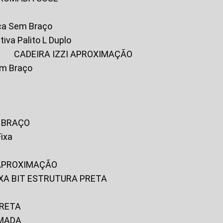
ica Sem Braço
tiva Palito L Duplo
A
CADEIRA IZZI APROXIMAÇÃO
om Braço
M BRAÇO
Fixa
 APROXIMAÇÃO
FIXA BIT ESTRUTURA PRETA
PRETA
OMADA