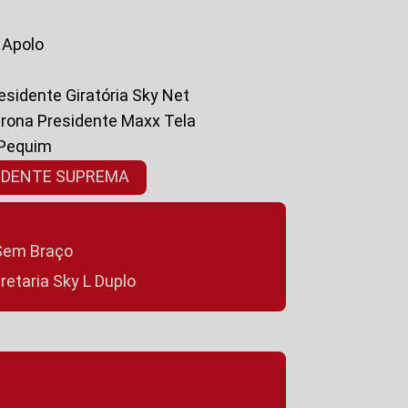
a Apolo
residente Giratória Sky Net
ltrona Presidente Maxx Tela
 Pequim
SIDENTE SUPREMA
a Sem Braço
cretaria Sky L Duplo