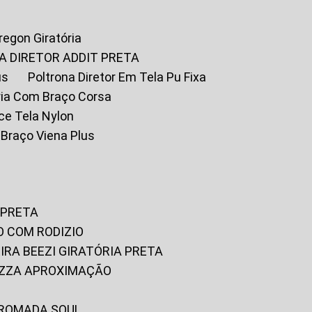
Oregon Giratória
A DIRETOR ADDIT PRETA
us
Poltrona Diretor Em Tela Pu Fixa
tória Com Braço Corsa
fice Tela Nylon
m Braço Viena Plus
 PRETA
O COM RODIZIO
EIRA BEEZI GIRATÓRIA PRETA
RIZZA APROXIMAÇÃO
CROMADA SOUL