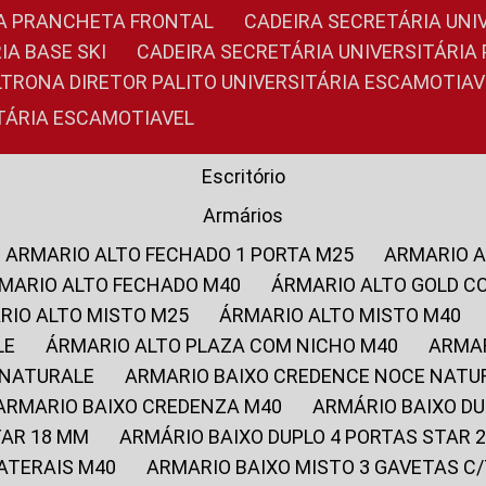
RIA PRANCHETA FRONTAL
CADEIRA SECRETÁRIA UNI
IA BASE SKI
CADEIRA SECRETÁRIA UNIVERSITÁRI
OLTRONA DIRETOR PALITO UNIVERSITÁRIA ESCAMOTIAV
ITÁRIA ESCAMOTIAVEL
Escritório
Armários
ARMARIO ALTO FECHADO 1 PORTA M25
ARMARIO 
RMARIO ALTO FECHADO M40
ÁRMARIO ALTO GOLD C
ARIO ALTO MISTO M25
ÁRMARIO ALTO MISTO M40
LE
ÁRMARIO ALTO PLAZA COM NICHO M40
ARMA
 NATURALE
ARMARIO BAIXO CREDENCE NOCE NATU
ARMARIO BAIXO CREDENZA M40
ARMÁRIO BAIXO D
TAR 18 MM
ARMÁRIO BAIXO DUPLO 4 PORTAS STAR
LATERAIS M40
ARMARIO BAIXO MISTO 3 GAVETAS 