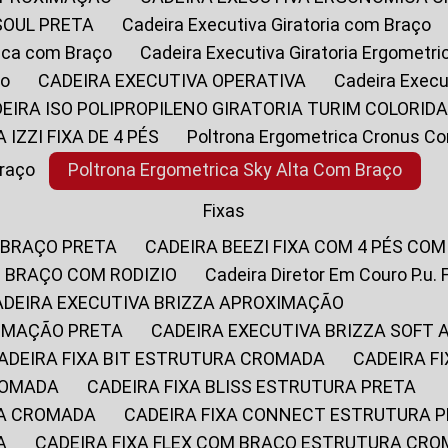
SOUL PRETA
Cadeira Executiva Giratoria com Braço
rica com Braço
Cadeira Executiva Giratoria Ergometr
ço
CADEIRA EXECUTIVA OPERATIVA
Cadeira Execu
DEIRA ISO POLIPROPILENO GIRATORIA TURIM COLORID
A IZZI FIXA DE 4 PÉS
Poltrona Ergometrica Cronus C
Braço
Poltrona Ergometrica Sky Alta Com Braço
Fixas
 BRAÇO PRETA
CADEIRA BEEZI FIXA COM 4 PÉS CO
OM BRAÇO COM RODIZIO
Cadeira Diretor Em Couro P.u. 
CADEIRA EXECUTIVA BRIZZA APROXIMAÇÃO
XIMAÇÃO PRETA
CADEIRA EXECUTIVA BRIZZA SOFT
CADEIRA FIXA BIT ESTRUTURA CROMADA
CADEIRA 
CROMADA
CADEIRA FIXA BLISS ESTRUTURA PRETA
RA CROMADA
CADEIRA FIXA CONNECT ESTRUTURA 
A
CADEIRA FIXA FLEX COM BRAÇO ESTRUTURA CR