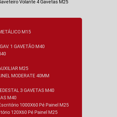
Gaveteiro Volante 4 Gavetas M25
 METÁLICO M15
 GAV. 1 GAVETÃO M40
M40
 AUXILIAR M25
PAINEL MODERATE 40MM
PEDESTAL 3 GAVETAS M40
TAS M40
 Escritório 1000X60 Pé Painel M25
ritório 120X60 Pé Painel M25