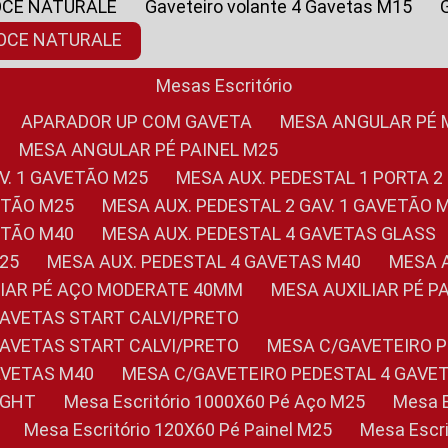
OCE NATURALE
Gaveteiro volante 4 Gavetas M15
NOCE NATURALE
Mesas Escritório
APARADOR UP COM GAVETA
MESA ANGULAR PÉ
MESA ANGULAR PÉ PAINEL M25
AV. 1 GAVETÃO M25
MESA AUX. PEDESTAL 1 PORTA 2
VETÃO M25
MESA AUX. PEDESTAL 2 GAV. 1 GAVETÃO 
VETÃO M40
MESA AUX. PEDESTAL 4 GAVETAS GLASS
M25
MESA AUX. PEDESTAL 4 GAVETAS M40
MESA
ILIAR PÉ AÇO MODERATE 40MM
MESA AUXILIAR PÉ 
GAVETAS START CALVI/PRETO
GAVETAS START CALVI/PRETO
MESA C/GAVETEIRO 
AVETAS M40
MESA C/GAVETEIRO PEDESTAL 4 GAVE
LIGHT
Mesa Escritório 1000X60 Pé Aço M25
Mesa
Mesa Escritório 120X60 Pé Painel M25
Mesa Esc