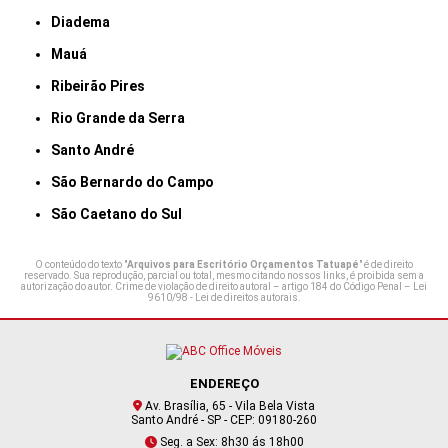
Diadema
Mauá
Ribeirão Pires
Rio Grande da Serra
Santo André
São Bernardo do Campo
São Caetano do Sul
O conteúdo do texto "
Arquivos para Escritório Orçamentos Tatuapé
" é de direito
reservado. Sua reprodução, parcial ou total, mesmo citando nossos links, é proibida sem a
autorização do autor. Crime de violação de direito autoral – artigo 184 do Código Penal –
Lei
9610/98 - Lei de direitos autorais
.
ENDEREÇO
Av. Brasília, 65 - Vila Bela Vista
Santo André - SP - CEP: 09180-260
Seg. a Sex: 8h30 ás 18h00