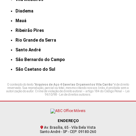
Diadema
Mauá
Ribeirão Pires
Rio Grande da Serra
Santo André
São Bernardo do Campo
São Caetano do Sul
O conteúdo do texto "
Arquivos de Aço 4 Gavetas Orçamentos Vila Carrão
" é de direito
reservado. Sua reprodução, parcial ou total, mesmo citando nossos links, é proibida sem a
autorização do autor. Crime de violação de direito autoral – artigo 184 do Código Penal –
Lei
9610/98 - Lei de direitos autorais
.
ENDEREÇO
Av. Brasília, 65 - Vila Bela Vista
Santo André - SP - CEP: 09180-260