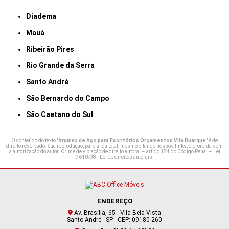
Diadema
Mauá
Ribeirão Pires
Rio Grande da Serra
Santo André
São Bernardo do Campo
São Caetano do Sul
O conteúdo do texto "
Arquivo de Aço para Escritórios Orçamentos Vila Buarque
" é de
direito reservado. Sua reprodução, parcial ou total, mesmo citando nossos links, é proibida sem
a autorização do autor. Crime de violação de direito autoral – artigo 184 do Código Penal –
Lei
9610/98 - Lei de direitos autorais
.
ENDEREÇO
Av. Brasília, 65 - Vila Bela Vista
Santo André - SP - CEP: 09180-260