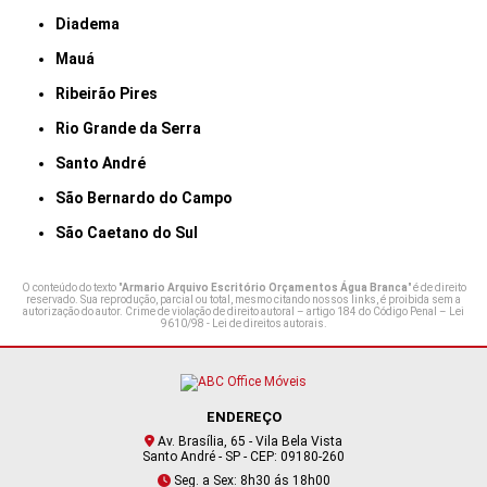
Diadema
Mauá
Ribeirão Pires
Rio Grande da Serra
Santo André
São Bernardo do Campo
São Caetano do Sul
O conteúdo do texto "
Armario Arquivo Escritório Orçamentos Água Branca
" é de direito
reservado. Sua reprodução, parcial ou total, mesmo citando nossos links, é proibida sem a
autorização do autor. Crime de violação de direito autoral – artigo 184 do Código Penal –
Lei
9610/98 - Lei de direitos autorais
.
ENDEREÇO
Av. Brasília, 65 - Vila Bela Vista
Santo André - SP - CEP: 09180-260
Seg. a Sex: 8h30 ás 18h00