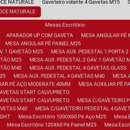
OCE NATURALE
Gaveteiro volante 4 Gavetas M15
NOCE NATURALE
Mesas Escritório
APARADOR UP COM GAVETA
MESA ANGULAR PÉ
MESA ANGULAR PÉ PAINEL M25
AV. 1 GAVETÃO M25
MESA AUX. PEDESTAL 1 PORTA 2
VETÃO M25
MESA AUX. PEDESTAL 2 GAV. 1 GAVETÃO 
VETÃO M40
MESA AUX. PEDESTAL 4 GAVETAS GLASS
M25
MESA AUX. PEDESTAL 4 GAVETAS M40
MESA
ILIAR PÉ AÇO MODERATE 40MM
MESA AUXILIAR PÉ 
GAVETAS START CALVI/PRETO
GAVETAS START CALVI/PRETO
MESA C/GAVETEIRO 
AVETAS M40
MESA C/GAVETEIRO PEDESTAL 4 GAVE
LIGHT
Mesa Escritório 1000X60 Pé Aço M25
Mesa
Mesa Escritório 120X60 Pé Painel M25
Mesa Esc