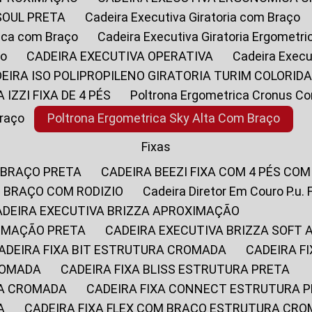
SOUL PRETA
Cadeira Executiva Giratoria com Braço
rica com Braço
Cadeira Executiva Giratoria Ergometr
ço
CADEIRA EXECUTIVA OPERATIVA
Cadeira Execu
DEIRA ISO POLIPROPILENO GIRATORIA TURIM COLORID
A IZZI FIXA DE 4 PÉS
Poltrona Ergometrica Cronus C
Braço
Poltrona Ergometrica Sky Alta Com Braço
Fixas
 BRAÇO PRETA
CADEIRA BEEZI FIXA COM 4 PÉS CO
OM BRAÇO COM RODIZIO
Cadeira Diretor Em Couro P.u. 
CADEIRA EXECUTIVA BRIZZA APROXIMAÇÃO
XIMAÇÃO PRETA
CADEIRA EXECUTIVA BRIZZA SOFT
CADEIRA FIXA BIT ESTRUTURA CROMADA
CADEIRA 
CROMADA
CADEIRA FIXA BLISS ESTRUTURA PRETA
RA CROMADA
CADEIRA FIXA CONNECT ESTRUTURA 
A
CADEIRA FIXA FLEX COM BRAÇO ESTRUTURA CR