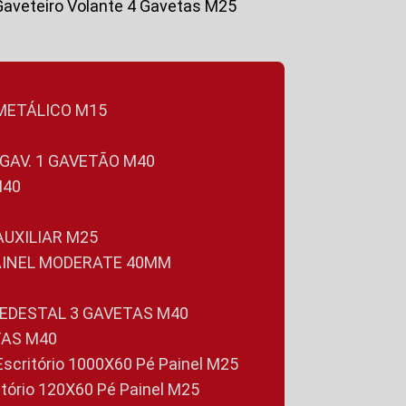
Gaveteiro Volante 4 Gavetas M25
 METÁLICO M15
 GAV. 1 GAVETÃO M40
M40
 AUXILIAR M25
PAINEL MODERATE 40MM
PEDESTAL 3 GAVETAS M40
TAS M40
 Escritório 1000X60 Pé Painel M25
ritório 120X60 Pé Painel M25