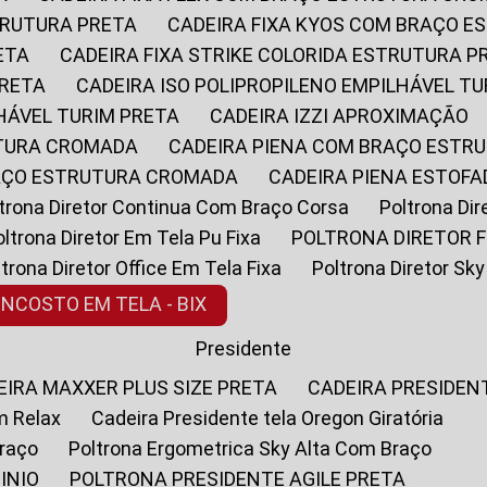
STRUTURA PRETA
CADEIRA FIXA KYOS COM BRAÇO 
ETA
CADEIRA FIXA STRIKE COLORIDA ESTRUTURA P
PRETA
CADEIRA ISO POLIPROPILENO EMPILHÁVEL T
LHÁVEL TURIM PRETA
CADEIRA IZZI APROXIMAÇÃO
UTURA CROMADA
CADEIRA PIENA COM BRAÇO ESTR
RAÇO ESTRUTURA CROMADA
CADEIRA PIENA ESTO
oltrona Diretor Continua Com Braço Corsa
Poltrona D
Poltrona Diretor Em Tela Pu Fixa
POLTRONA DIRETOR F
oltrona Diretor Office Em Tela Fixa
Poltrona Diretor S
ENCOSTO EM TELA - BIX
Presidente
DEIRA MAXXER PLUS SIZE PRETA
CADEIRA PRESIDEN
m Relax
Cadeira Presidente tela Oregon Giratória
Braço
Poltrona Ergometrica Sky Alta Com Braço
INIO
POLTRONA PRESIDENTE AGILE PRETA