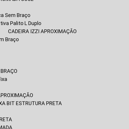
ica Sem Braço
tiva Palito L Duplo
A
CADEIRA IZZI APROXIMAÇÃO
om Braço
M BRAÇO
Fixa
 APROXIMAÇÃO
FIXA BIT ESTRUTURA PRETA
PRETA
OMADA