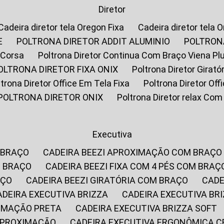
Diretor
Cadeira diretor tela Oregon Fixa
Cadeira diretor tela 
E
POLTRONA DIRETOR ADDIT ALUMINIO
POLTRON
 Corsa
Poltrona Diretor Continua Com Braço Viena Pl
POLTRONA DIRETOR FIXA ONIX
Poltrona Diretor Gira
oltrona Diretor Office Em Tela Fixa
Poltrona Diretor Of
POLTRONA DIRETOR ONIX
Poltrona Diretor relax Co
Executiva
 BRAÇO
CADEIRA BEEZI APROXIMAÇÃO COM BRAÇO
M BRAÇO
CADEIRA BEEZI FIXA COM 4 PÉS COM BRAÇ
AÇO
CADEIRA BEEZI GIRATÓRIA COM BRAÇO
CAD
CADEIRA EXECUTIVA BRIZZA
CADEIRA EXECUTIVA B
XIMAÇÃO PRETA
CADEIRA EXECUTIVA BRIZZA SOFT
 APROXIMAÇÃO
CADEIRA EXECUTIVA ERGONÔMICA 