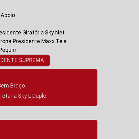
a Apolo
residente Giratória Sky Net
ltrona Presidente Maxx Tela
 Pequim
SIDENTE SUPREMA
a Sem Braço
cretaria Sky L Duplo