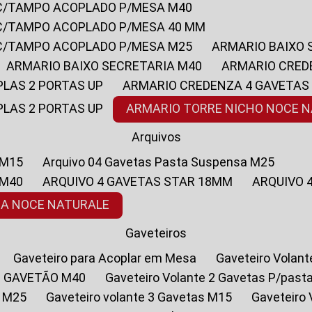
 C/TAMPO ACOPLADO P/MESA M40
 C/TAMPO ACOPLADO P/MESA 40 MM
 C/TAMPO ACOPLADO P/MESA M25
ARMARIO BAIXO
ARMARIO BAIXO SECRETARIA M40
ARMARIO CRED
PLAS 2 PORTAS UP
ARMARIO CREDENZA 4 GAVETAS
PLAS 2 PORTAS UP
ARMARIO TORRE NICHO NOCE 
Arquivos
 M15
Arquivo 04 Gavetas Pasta Suspensa M25
 M40
ARQUIVO 4 GAVETAS STAR 18MM
ARQUIVO
SA NOCE NATURALE
Gaveteiros
Gaveteiro para Acoplar em Mesa
Gaveteiro Volan
1 GAVETÃO M40
Gaveteiro Volante 2 Gavetas P/past
a M25
Gaveteiro volante 3 Gavetas M15
Gaveteir