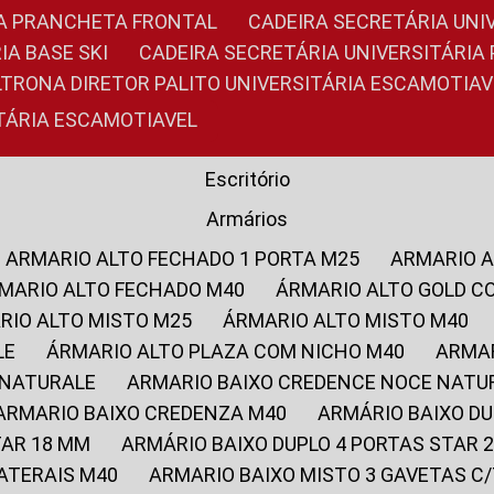
RIA PRANCHETA FRONTAL
CADEIRA SECRETÁRIA UNI
IA BASE SKI
CADEIRA SECRETÁRIA UNIVERSITÁRI
OLTRONA DIRETOR PALITO UNIVERSITÁRIA ESCAMOTIAV
ITÁRIA ESCAMOTIAVEL
Escritório
Armários
ARMARIO ALTO FECHADO 1 PORTA M25
ARMARIO 
RMARIO ALTO FECHADO M40
ÁRMARIO ALTO GOLD C
ARIO ALTO MISTO M25
ÁRMARIO ALTO MISTO M40
LE
ÁRMARIO ALTO PLAZA COM NICHO M40
ARMA
 NATURALE
ARMARIO BAIXO CREDENCE NOCE NATU
ARMARIO BAIXO CREDENZA M40
ARMÁRIO BAIXO D
TAR 18 MM
ARMÁRIO BAIXO DUPLO 4 PORTAS STAR
LATERAIS M40
ARMARIO BAIXO MISTO 3 GAVETAS 