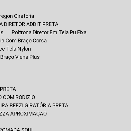
Oregon Giratória
A DIRETOR ADDIT PRETA
us
Poltrona Diretor Em Tela Pu Fixa
tória Com Braço Corsa
fice Tela Nylon
m Braço Viena Plus
 PRETA
O COM RODIZIO
EIRA BEEZI GIRATÓRIA PRETA
RIZZA APROXIMAÇÃO
CROMADA SOUL