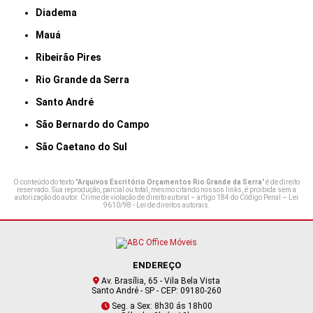
Diadema
Mauá
Ribeirão Pires
Rio Grande da Serra
Santo André
São Bernardo do Campo
São Caetano do Sul
O conteúdo do texto "
Arquivos Escritório Orçamentos Rio Grande da Serra
" é de direito
reservado. Sua reprodução, parcial ou total, mesmo citando nossos links, é proibida sem a
autorização do autor. Crime de violação de direito autoral – artigo 184 do Código Penal –
Lei
9610/98 - Lei de direitos autorais
.
ENDEREÇO
Av. Brasília, 65 - Vila Bela Vista
Santo André - SP - CEP: 09180-260
Seg. a Sex: 8h30 ás 18h00