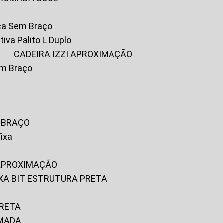
ica Sem Braço
tiva Palito L Duplo
A
CADEIRA IZZI APROXIMAÇÃO
om Braço
M BRAÇO
Fixa
 APROXIMAÇÃO
FIXA BIT ESTRUTURA PRETA
PRETA
OMADA