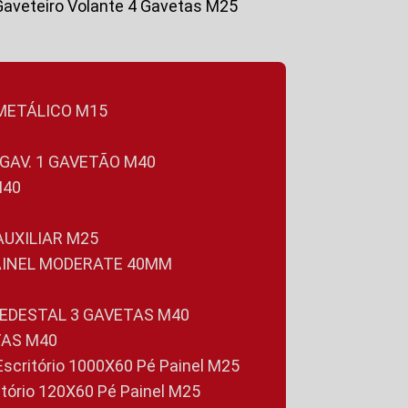
Gaveteiro Volante 4 Gavetas M25
 METÁLICO M15
 GAV. 1 GAVETÃO M40
M40
 AUXILIAR M25
PAINEL MODERATE 40MM
PEDESTAL 3 GAVETAS M40
TAS M40
 Escritório 1000X60 Pé Painel M25
ritório 120X60 Pé Painel M25