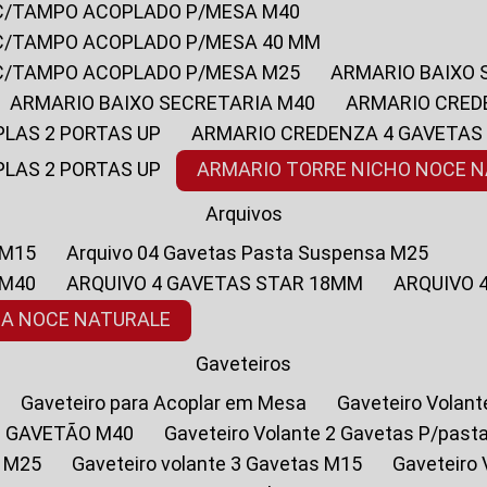
 C/TAMPO ACOPLADO P/MESA M40
 C/TAMPO ACOPLADO P/MESA 40 MM
 C/TAMPO ACOPLADO P/MESA M25
ARMARIO BAIXO
ARMARIO BAIXO SECRETARIA M40
ARMARIO CRED
PLAS 2 PORTAS UP
ARMARIO CREDENZA 4 GAVETAS
PLAS 2 PORTAS UP
ARMARIO TORRE NICHO NOCE 
Arquivos
 M15
Arquivo 04 Gavetas Pasta Suspensa M25
 M40
ARQUIVO 4 GAVETAS STAR 18MM
ARQUIVO
SA NOCE NATURALE
Gaveteiros
Gaveteiro para Acoplar em Mesa
Gaveteiro Volan
1 GAVETÃO M40
Gaveteiro Volante 2 Gavetas P/past
a M25
Gaveteiro volante 3 Gavetas M15
Gaveteir