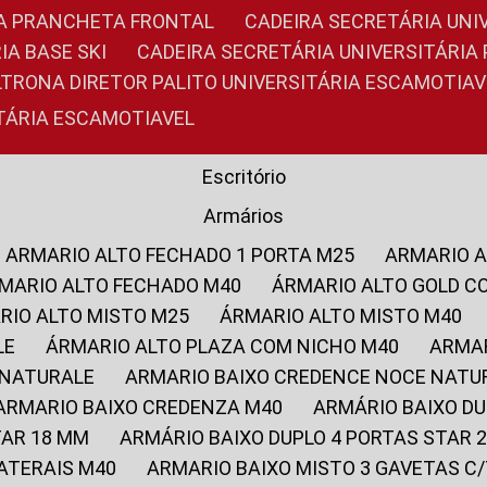
RIA PRANCHETA FRONTAL
CADEIRA SECRETÁRIA UNI
IA BASE SKI
CADEIRA SECRETÁRIA UNIVERSITÁRI
OLTRONA DIRETOR PALITO UNIVERSITÁRIA ESCAMOTIAV
ITÁRIA ESCAMOTIAVEL
Escritório
Armários
ARMARIO ALTO FECHADO 1 PORTA M25
ARMARIO 
RMARIO ALTO FECHADO M40
ÁRMARIO ALTO GOLD C
ARIO ALTO MISTO M25
ÁRMARIO ALTO MISTO M40
LE
ÁRMARIO ALTO PLAZA COM NICHO M40
ARMA
 NATURALE
ARMARIO BAIXO CREDENCE NOCE NATU
ARMARIO BAIXO CREDENZA M40
ARMÁRIO BAIXO D
TAR 18 MM
ARMÁRIO BAIXO DUPLO 4 PORTAS STAR
LATERAIS M40
ARMARIO BAIXO MISTO 3 GAVETAS 