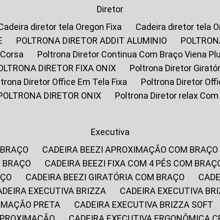
Diretor
Cadeira diretor tela Oregon Fixa
Cadeira diretor tela 
E
POLTRONA DIRETOR ADDIT ALUMINIO
POLTRON
 Corsa
Poltrona Diretor Continua Com Braço Viena Pl
POLTRONA DIRETOR FIXA ONIX
Poltrona Diretor Gira
oltrona Diretor Office Em Tela Fixa
Poltrona Diretor Of
POLTRONA DIRETOR ONIX
Poltrona Diretor relax Co
Executiva
 BRAÇO
CADEIRA BEEZI APROXIMAÇÃO COM BRAÇO
M BRAÇO
CADEIRA BEEZI FIXA COM 4 PÉS COM BRAÇ
AÇO
CADEIRA BEEZI GIRATÓRIA COM BRAÇO
CAD
CADEIRA EXECUTIVA BRIZZA
CADEIRA EXECUTIVA B
XIMAÇÃO PRETA
CADEIRA EXECUTIVA BRIZZA SOFT
 APROXIMAÇÃO
CADEIRA EXECUTIVA ERGONÔMICA 