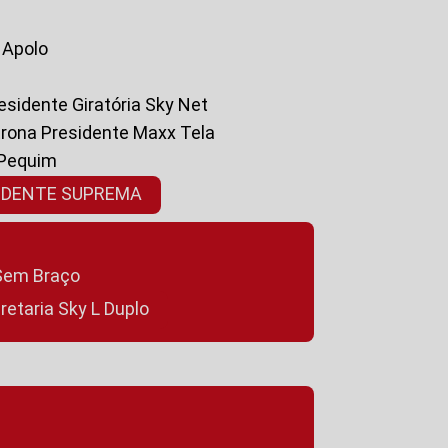
a Apolo
residente Giratória Sky Net
ltrona Presidente Maxx Tela
 Pequim
SIDENTE SUPREMA
a Sem Braço
cretaria Sky L Duplo