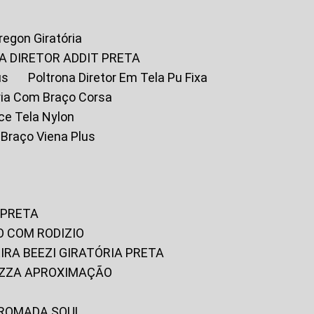
Oregon Giratória
A DIRETOR ADDIT PRETA
us
Poltrona Diretor Em Tela Pu Fixa
tória Com Braço Corsa
fice Tela Nylon
m Braço Viena Plus
 PRETA
O COM RODIZIO
EIRA BEEZI GIRATÓRIA PRETA
RIZZA APROXIMAÇÃO
CROMADA SOUL