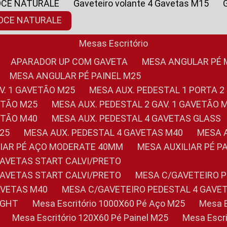
OCE NATURALE
Gaveteiro volante 4 Gavetas M15
NOCE NATURALE
Mesas Escritório
APARADOR UP COM GAVETA
MESA ANGULAR PÉ
MESA ANGULAR PÉ PAINEL M25
AV. 1 GAVETÃO M25
MESA AUX. PEDESTAL 1 PORTA 2
VETÃO M25
MESA AUX. PEDESTAL 2 GAV. 1 GAVETÃO 
VETÃO M40
MESA AUX. PEDESTAL 4 GAVETAS GLASS
M25
MESA AUX. PEDESTAL 4 GAVETAS M40
MESA
ILIAR PÉ AÇO MODERATE 40MM
MESA AUXILIAR PÉ 
GAVETAS START CALVI/PRETO
GAVETAS START CALVI/PRETO
MESA C/GAVETEIRO 
AVETAS M40
MESA C/GAVETEIRO PEDESTAL 4 GAVE
LIGHT
Mesa Escritório 1000X60 Pé Aço M25
Mesa
Mesa Escritório 120X60 Pé Painel M25
Mesa Esc