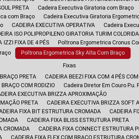
SOUL PRETA
Cadeira Executiva Giratoria com Braço
rica com Braço
Cadeira Executiva Giratoria Ergometr
ço
CADEIRA EXECUTIVA OPERATIVA
Cadeira Execu
DEIRA ISO POLIPROPILENO GIRATORIA TURIM COLORID
A IZZI FIXA DE 4 PÉS
Poltrona Ergometrica Cronus C
Braço
Poltrona Ergometrica Sky Alta Com Braço
Fixas
 BRAÇO PRETA
CADEIRA BEEZI FIXA COM 4 PÉS CO
OM BRAÇO COM RODIZIO
Cadeira Diretor Em Couro P.u. 
CADEIRA EXECUTIVA BRIZZA APROXIMAÇÃO
XIMAÇÃO PRETA
CADEIRA EXECUTIVA BRIZZA SOFT
CADEIRA FIXA BIT ESTRUTURA CROMADA
CADEIRA 
CROMADA
CADEIRA FIXA BLISS ESTRUTURA PRETA
RA CROMADA
CADEIRA FIXA CONNECT ESTRUTURA 
A
CADEIRA FIXA FLEX COM BRAÇO ESTRUTURA CR