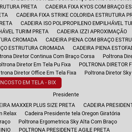
STRUTURA PRETA
CADEIRA FIXA KYOS COM BRAÇO 
ETA
CADEIRA FIXA STRIKE COLORIDA ESTRUTURA P
PRETA
CADEIRA ISO POLIPROPILENO EMPILHÁVEL T
LHÁVEL TURIM PRETA
CADEIRA IZZI APROXIMAÇÃO
UTURA CROMADA
CADEIRA PIENA COM BRAÇO ESTR
RAÇO ESTRUTURA CROMADA
CADEIRA PIENA ESTO
oltrona Diretor Continua Com Braço Corsa
Poltrona D
Poltrona Diretor Em Tela Pu Fixa
POLTRONA DIRETOR F
oltrona Diretor Office Em Tela Fixa
Poltrona Diretor S
ENCOSTO EM TELA - BIX
Presidente
DEIRA MAXXER PLUS SIZE PRETA
CADEIRA PRESIDEN
m Relax
Cadeira Presidente tela Oregon Giratória
Braço
Poltrona Ergometrica Sky Alta Com Braço
INIO
POLTRONA PRESIDENTE AGILE PRETA