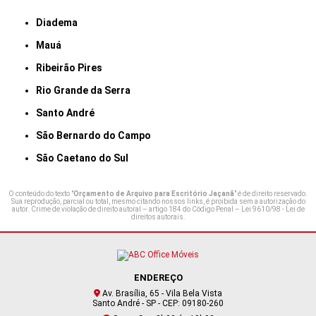
Diadema
Mauá
Ribeirão Pires
Rio Grande da Serra
Santo André
São Bernardo do Campo
São Caetano do Sul
O conteúdo do texto "
Orçamento de Arquivo para Escritório Jaçanã
" é de direito reservado.
Sua reprodução, parcial ou total, mesmo citando nossos links, é proibida sem a autorização do
autor. Crime de violação de direito autoral – artigo 184 do Código Penal –
Lei 9610/98 - Lei de
direitos autorais
.
ENDEREÇO
Av. Brasília, 65 - Vila Bela Vista
Santo André - SP - CEP: 09180-260