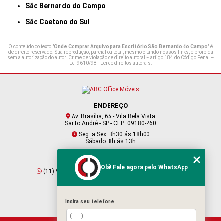
São Bernardo do Campo
São Caetano do Sul
O conteúdo do texto "
Onde Comprar Arquivo para Escritório São Bernardo do Campo
" é
de direito reservado. Sua reprodução, parcial ou total, mesmo citando nossos links, é proibida
sem a autorização do autor. Crime de violação de direito autoral – artigo 184 do Código Penal –
Lei 9610/98 - Lei de direitos autorais
.
ENDEREÇO
Av. Brasília, 65 - Vila Bela Vista
Santo André - SP - CEP: 09180-260
Seg. a Sex: 8h30 ás 18h00
Sábado: 8h ás 13h
CONTATO
Olá! Fale agora pelo WhatsApp
(11) 95409-2229
(11) 4901-6045
vendas@abcofficemoveis.com.br
Insira seu telefone