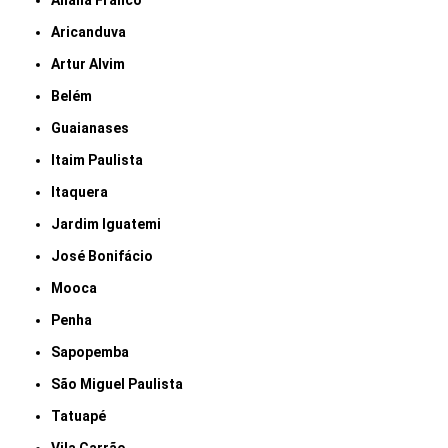
Anália Franco
Aricanduva
Artur Alvim
Belém
Guaianases
Itaim Paulista
Itaquera
Jardim Iguatemi
José Bonifácio
Mooca
Penha
Sapopemba
São Miguel Paulista
Tatuapé