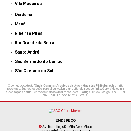
Vila Medeiros
Diadema
Mauá
Ribeirão Pires
Rio Grande da Serra
Santo André
São Bernardo do Campo
São Caetano do Sul
O conteúdo do texto "
Onde Comprar Arquivos de Aço 4 Gavetas Pirituba
" é de direito
reservado. Sua reprodução, parcial ou total, mesmo citando nossos links, é proibida sem a
autorização do autor. Crime de violação de direito autoral – artigo 184 do Código Penal –
Lei
9610/98 - Lei de direitos autorais
.
ENDEREÇO
Av. Brasília, 65 - Vila Bela Vista