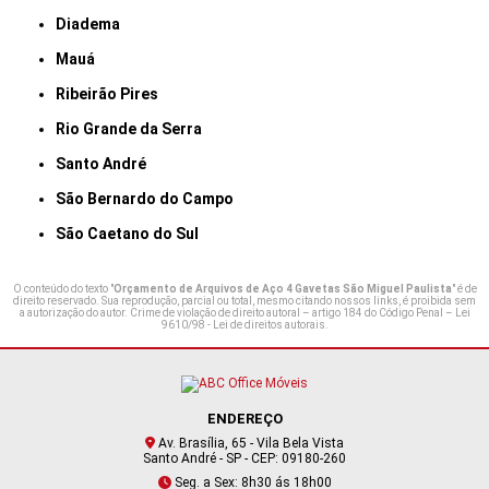
Diadema
Mauá
Ribeirão Pires
Rio Grande da Serra
Santo André
São Bernardo do Campo
São Caetano do Sul
O conteúdo do texto "
Orçamento de Arquivos de Aço 4 Gavetas São Miguel Paulista
" é de
direito reservado. Sua reprodução, parcial ou total, mesmo citando nossos links, é proibida sem
a autorização do autor. Crime de violação de direito autoral – artigo 184 do Código Penal –
Lei
9610/98 - Lei de direitos autorais
.
ENDEREÇO
Av. Brasília, 65 - Vila Bela Vista
Santo André - SP - CEP: 09180-260
Seg. a Sex: 8h30 ás 18h00