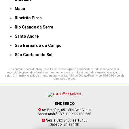
Mauá
Ribeirão Pires
Rio Grande da Serra
Santo André
São Bernardo do Campo
São Caetano do Sul
O conteúdo do texto "
Arquivos Escritório Higienópolis
" é de direito reservado. Sua
reprodução, parcial ou total, mesmo citando nossos links, é proibida sem a autorização do
autor. Crime de violação de direito autoral – artigo 184 do Código Penal –
Lei 9610/98 - Lei de
direitos autorais
.
ENDEREÇO
Av. Brasília, 65 - Vila Bela Vista
Santo André - SP - CEP: 09180-260
Seg. a Sex: 8h30 ás 18h00
Sábado: 8h ás 13h