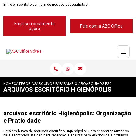
Entre em contato com um de nossos especialistas!
Faça seu orçamento
Fale com a ABC Office
agora
HOME
CATEGORIAS
ARQUIVOS PARA ESCRITORIOS
ARMARIO ARQUIVO 4 GAVETAS
ARQUIVOS ESCRITORIO HIGI
ARQUIVOS ESCRITÓRIO HIGIENÓPOLIS
arquivos escritório Higienópolis: Organização
e Praticidade
Está em busca de arquivos escritório Higienópolis? Para encontrar Armários
para escritórios, Balcão para recepção, Cadeiras para escritórios e Arquivos