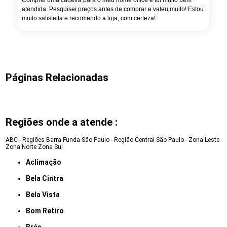
Comprei uma cadeira para o meu home office e fui muito bem
atendida. Pesquisei preços antes de comprar e valeu muito! Estou
muito satisfeita e recomendo a loja, com certeza!
Páginas Relacionadas
Regiões onde a atende :
ABC - Regiões
Barra Funda
São Paulo - Região Central
São Paulo - Zona Leste
Zona Norte
Zona Sul
Aclimação
Bela Cintra
Bela Vista
Bom Retiro