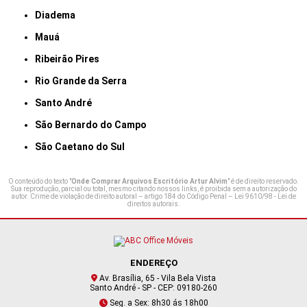
Diadema
Mauá
Ribeirão Pires
Rio Grande da Serra
Santo André
São Bernardo do Campo
São Caetano do Sul
O conteúdo do texto "
Onde Comprar Arquivos Escritório Artur Alvim
" é de direito reservado.
Sua reprodução, parcial ou total, mesmo citando nossos links, é proibida sem a autorização do
autor. Crime de violação de direito autoral – artigo 184 do Código Penal –
Lei 9610/98 - Lei de
direitos autorais
.
ENDEREÇO
Av. Brasília, 65 - Vila Bela Vista
Santo André - SP - CEP: 09180-260
Seg. a Sex: 8h30 ás 18h00