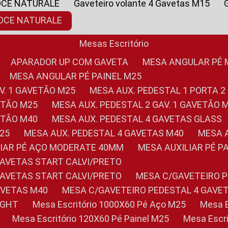
OCE NATURALE
Gaveteiro volante 4 Gavetas M15
NOCE NATURALE
Mesas Escritório
APARADOR UP COM GAVETA
MESA ANGULAR PÉ
MESA ANGULAR PÉ PAINEL M25
AV. 1 GAVETÃO M25
MESA AUX. PEDESTAL 1 PORTA 2
VETÃO M25
MESA AUX. PEDESTAL 2 GAV. 1 GAVETÃO 
VETÃO M40
MESA AUX. PEDESTAL 4 GAVETAS GLASS
M25
MESA AUX. PEDESTAL 4 GAVETAS M40
MESA
ILIAR PÉ AÇO MODERATE 40MM
MESA AUXILIAR PÉ 
GAVETAS START CALVI/PRETO
GAVETAS START CALVI/PRETO
MESA C/GAVETEIRO 
AVETAS M40
MESA C/GAVETEIRO PEDESTAL 4 GAVE
LIGHT
Mesa Escritório 1000X60 Pé Aço M25
Mesa
Mesa Escritório 120X60 Pé Painel M25
Mesa Esc