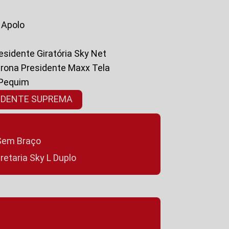
a Apolo
residente Giratória Sky Net
ltrona Presidente Maxx Tela
 Pequim
SIDENTE SUPREMA
a Sem Braço
cretaria Sky L Duplo