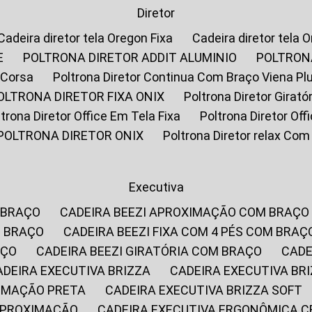
Diretor
Cadeira diretor tela Oregon Fixa
Cadeira diretor tela 
E
POLTRONA DIRETOR ADDIT ALUMINIO
POLTRON
 Corsa
Poltrona Diretor Continua Com Braço Viena Pl
POLTRONA DIRETOR FIXA ONIX
Poltrona Diretor Gira
oltrona Diretor Office Em Tela Fixa
Poltrona Diretor Of
POLTRONA DIRETOR ONIX
Poltrona Diretor relax Co
Executiva
 BRAÇO
CADEIRA BEEZI APROXIMAÇÃO COM BRAÇO
M BRAÇO
CADEIRA BEEZI FIXA COM 4 PÉS COM BRAÇ
AÇO
CADEIRA BEEZI GIRATÓRIA COM BRAÇO
CAD
CADEIRA EXECUTIVA BRIZZA
CADEIRA EXECUTIVA B
XIMAÇÃO PRETA
CADEIRA EXECUTIVA BRIZZA SOFT
 APROXIMAÇÃO
CADEIRA EXECUTIVA ERGONÔMICA 