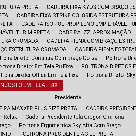
STRUTURA PRETA
CADEIRA FIXA KYOS COM BRAÇO 
ETA
CADEIRA FIXA STRIKE COLORIDA ESTRUTURA P
PRETA
CADEIRA ISO POLIPROPILENO EMPILHÁVEL T
LHÁVEL TURIM PRETA
CADEIRA IZZI APROXIMAÇÃO
UTURA CROMADA
CADEIRA PIENA COM BRAÇO ESTR
RAÇO ESTRUTURA CROMADA
CADEIRA PIENA ESTO
oltrona Diretor Continua Com Braço Corsa
Poltrona D
Poltrona Diretor Em Tela Pu Fixa
POLTRONA DIRETOR F
oltrona Diretor Office Em Tela Fixa
Poltrona Diretor S
ENCOSTO EM TELA - BIX
Presidente
DEIRA MAXXER PLUS SIZE PRETA
CADEIRA PRESIDEN
m Relax
Cadeira Presidente tela Oregon Giratória
Braço
Poltrona Ergometrica Sky Alta Com Braço
INIO
POLTRONA PRESIDENTE AGILE PRETA