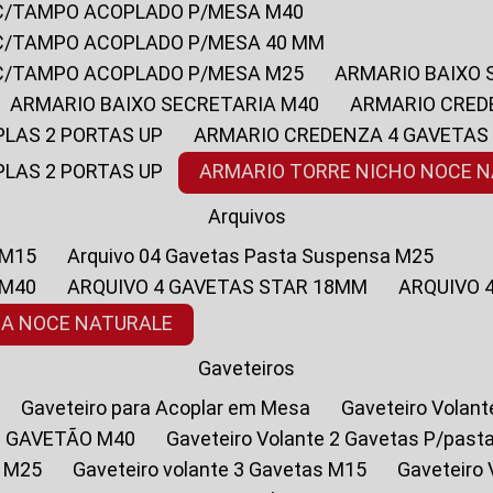
 C/TAMPO ACOPLADO P/MESA M40
 C/TAMPO ACOPLADO P/MESA 40 MM
 C/TAMPO ACOPLADO P/MESA M25
ARMARIO BAIXO
ARMARIO BAIXO SECRETARIA M40
ARMARIO CRED
PLAS 2 PORTAS UP
ARMARIO CREDENZA 4 GAVETAS
PLAS 2 PORTAS UP
ARMARIO TORRE NICHO NOCE 
Arquivos
 M15
Arquivo 04 Gavetas Pasta Suspensa M25
 M40
ARQUIVO 4 GAVETAS STAR 18MM
ARQUIVO
SA NOCE NATURALE
Gaveteiros
Gaveteiro para Acoplar em Mesa
Gaveteiro Volan
1 GAVETÃO M40
Gaveteiro Volante 2 Gavetas P/past
a M25
Gaveteiro volante 3 Gavetas M15
Gaveteir