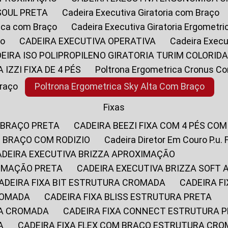
SOUL PRETA
Cadeira Executiva Giratoria com Braço
rica com Braço
Cadeira Executiva Giratoria Ergometr
ço
CADEIRA EXECUTIVA OPERATIVA
Cadeira Execu
DEIRA ISO POLIPROPILENO GIRATORIA TURIM COLORID
A IZZI FIXA DE 4 PÉS
Poltrona Ergometrica Cronus C
Braço
Poltrona Ergometrica Sky Alta Com Braço
Fixas
 BRAÇO PRETA
CADEIRA BEEZI FIXA COM 4 PÉS CO
OM BRAÇO COM RODIZIO
Cadeira Diretor Em Couro P.u. 
CADEIRA EXECUTIVA BRIZZA APROXIMAÇÃO
XIMAÇÃO PRETA
CADEIRA EXECUTIVA BRIZZA SOFT
CADEIRA FIXA BIT ESTRUTURA CROMADA
CADEIRA 
CROMADA
CADEIRA FIXA BLISS ESTRUTURA PRETA
RA CROMADA
CADEIRA FIXA CONNECT ESTRUTURA 
A
CADEIRA FIXA FLEX COM BRAÇO ESTRUTURA CR