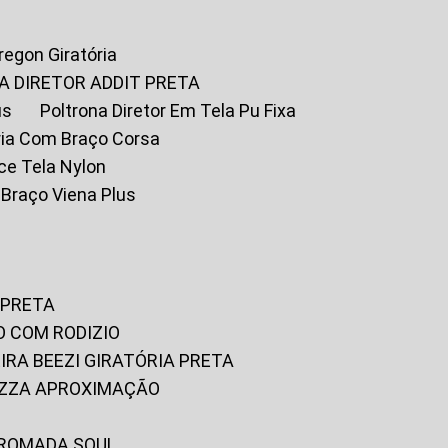
Oregon Giratória
A DIRETOR ADDIT PRETA
us
Poltrona Diretor Em Tela Pu Fixa
tória Com Braço Corsa
fice Tela Nylon
m Braço Viena Plus
 PRETA
O COM RODIZIO
EIRA BEEZI GIRATÓRIA PRETA
RIZZA APROXIMAÇÃO
CROMADA SOUL