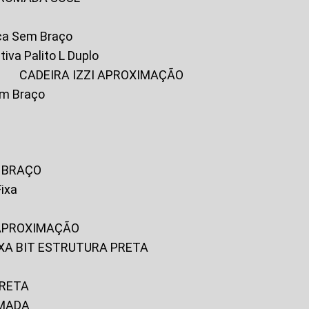
ica Sem Braço
tiva Palito L Duplo
A
CADEIRA IZZI APROXIMAÇÃO
om Braço
M BRAÇO
Fixa
 APROXIMAÇÃO
FIXA BIT ESTRUTURA PRETA
PRETA
OMADA