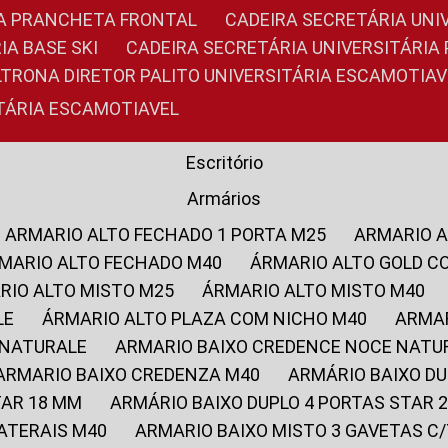
RIA PRANCHETA FRONTAL
CADEIRA SECRETÁRIA UNI
IA BASE SKI
CADEIRA SECRETÁRIA UNIVERSITÁRI
OLTRONA DIRETOR PALITO UNIVERSITÁRIA ESCAMOTIAV
ITÁRIA ESCAMOTIAVEL
Escritório
Armários
ARMARIO ALTO FECHADO 1 PORTA M25
ARMARIO 
RMARIO ALTO FECHADO M40
ÁRMARIO ALTO GOLD C
ARIO ALTO MISTO M25
ÁRMARIO ALTO MISTO M40
LE
ÁRMARIO ALTO PLAZA COM NICHO M40
ARMA
 NATURALE
ARMARIO BAIXO CREDENCE NOCE NATU
ARMARIO BAIXO CREDENZA M40
ARMÁRIO BAIXO D
TAR 18 MM
ARMÁRIO BAIXO DUPLO 4 PORTAS STAR
LATERAIS M40
ARMARIO BAIXO MISTO 3 GAVETAS 