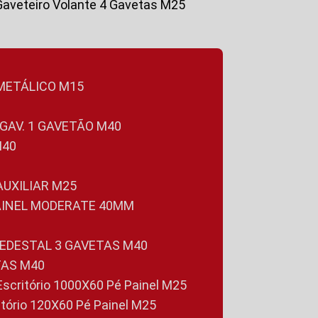
Gaveteiro Volante 4 Gavetas M25
 METÁLICO M15
 GAV. 1 GAVETÃO M40
M40
 AUXILIAR M25
PAINEL MODERATE 40MM
PEDESTAL 3 GAVETAS M40
TAS M40
 Escritório 1000X60 Pé Painel M25
ritório 120X60 Pé Painel M25