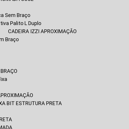
ica Sem Braço
tiva Palito L Duplo
A
CADEIRA IZZI APROXIMAÇÃO
om Braço
M BRAÇO
Fixa
 APROXIMAÇÃO
FIXA BIT ESTRUTURA PRETA
PRETA
OMADA