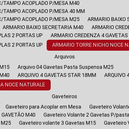
 C/TAMPO ACOPLADO P/MESA M40
 C/TAMPO ACOPLADO P/MESA 40 MM
 C/TAMPO ACOPLADO P/MESA M25
ARMARIO BAIXO
ARMARIO BAIXO SECRETARIA M40
ARMARIO CRED
PLAS 2 PORTAS UP
ARMARIO CREDENZA 4 GAVETAS
PLAS 2 PORTAS UP
ARMARIO TORRE NICHO NOCE 
Arquivos
 M15
Arquivo 04 Gavetas Pasta Suspensa M25
 M40
ARQUIVO 4 GAVETAS STAR 18MM
ARQUIVO
SA NOCE NATURALE
Gaveteiros
Gaveteiro para Acoplar em Mesa
Gaveteiro Volan
1 GAVETÃO M40
Gaveteiro Volante 2 Gavetas P/past
a M25
Gaveteiro volante 3 Gavetas M15
Gaveteir