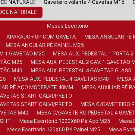
OCE NATURALE
Gaveteiro volante 4 Gavetas M15
NOCE NATURALE
Mesas Escritório
APARADOR UP COM GAVETA
MESA ANGULAR PÉ
MESA ANGULAR PÉ PAINEL M25
AV. 1 GAVETÃO M25
MESA AUX. PEDESTAL 1 PORTA 2
VETÃO M25
MESA AUX. PEDESTAL 2 GAV. 1 GAVETÃO 
VETÃO M40
MESA AUX. PEDESTAL 4 GAVETAS GLASS
M25
MESA AUX. PEDESTAL 4 GAVETAS M40
MESA
ILIAR PÉ AÇO MODERATE 40MM
MESA AUXILIAR PÉ 
GAVETAS START CALVI/PRETO
GAVETAS START CALVI/PRETO
MESA C/GAVETEIRO 
AVETAS M40
MESA C/GAVETEIRO PEDESTAL 4 GAVE
LIGHT
Mesa Escritório 1000X60 Pé Aço M25
Mesa
Mesa Escritório 120X60 Pé Painel M25
Mesa Esc