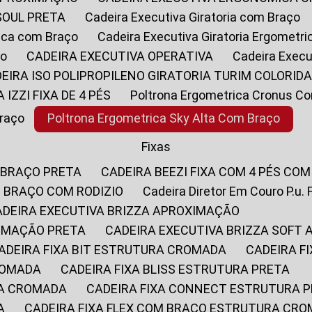
SOUL PRETA
Cadeira Executiva Giratoria com Braço
rica com Braço
Cadeira Executiva Giratoria Ergometr
ço
CADEIRA EXECUTIVA OPERATIVA
Cadeira Execu
DEIRA ISO POLIPROPILENO GIRATORIA TURIM COLORID
A IZZI FIXA DE 4 PÉS
Poltrona Ergometrica Cronus C
Braço
Poltrona Ergometrica Sky Alta Com Braço
Fixas
 BRAÇO PRETA
CADEIRA BEEZI FIXA COM 4 PÉS CO
OM BRAÇO COM RODIZIO
Cadeira Diretor Em Couro P.u. 
CADEIRA EXECUTIVA BRIZZA APROXIMAÇÃO
XIMAÇÃO PRETA
CADEIRA EXECUTIVA BRIZZA SOFT
CADEIRA FIXA BIT ESTRUTURA CROMADA
CADEIRA 
CROMADA
CADEIRA FIXA BLISS ESTRUTURA PRETA
RA CROMADA
CADEIRA FIXA CONNECT ESTRUTURA 
A
CADEIRA FIXA FLEX COM BRAÇO ESTRUTURA CR