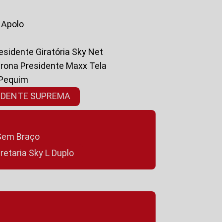
a Apolo
residente Giratória Sky Net
ltrona Presidente Maxx Tela
 Pequim
SIDENTE SUPREMA
a Sem Braço
cretaria Sky L Duplo