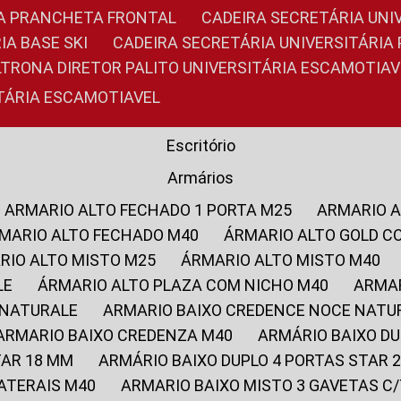
RIA PRANCHETA FRONTAL
CADEIRA SECRETÁRIA UNI
IA BASE SKI
CADEIRA SECRETÁRIA UNIVERSITÁRI
OLTRONA DIRETOR PALITO UNIVERSITÁRIA ESCAMOTIAV
ITÁRIA ESCAMOTIAVEL
Escritório
Armários
ARMARIO ALTO FECHADO 1 PORTA M25
ARMARIO 
RMARIO ALTO FECHADO M40
ÁRMARIO ALTO GOLD C
ARIO ALTO MISTO M25
ÁRMARIO ALTO MISTO M40
LE
ÁRMARIO ALTO PLAZA COM NICHO M40
ARMA
 NATURALE
ARMARIO BAIXO CREDENCE NOCE NATU
ARMARIO BAIXO CREDENZA M40
ARMÁRIO BAIXO D
TAR 18 MM
ARMÁRIO BAIXO DUPLO 4 PORTAS STAR
LATERAIS M40
ARMARIO BAIXO MISTO 3 GAVETAS 