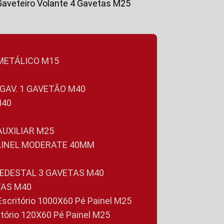
Gaveteiro Volante 4 Gavetas M25
 METÁLICO M15
 GAV. 1 GAVETÃO M40
M40
 AUXILIAR M25
PAINEL MODERATE 40MM
PEDESTAL 3 GAVETAS M40
TAS M40
 Escritório 1000X60 Pé Painel M25
ritório 120X60 Pé Painel M25