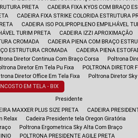
STRUTURA PRETA
CADEIRA FIXA KYOS COM BRAÇO 
ETA
CADEIRA FIXA STRIKE COLORIDA ESTRUTURA P
PRETA
CADEIRA ISO POLIPROPILENO EMPILHÁVEL T
LHÁVEL TURIM PRETA
CADEIRA IZZI APROXIMAÇÃO
UTURA CROMADA
CADEIRA PIENA COM BRAÇO ESTR
RAÇO ESTRUTURA CROMADA
CADEIRA PIENA ESTO
oltrona Diretor Continua Com Braço Corsa
Poltrona D
Poltrona Diretor Em Tela Pu Fixa
POLTRONA DIRETOR F
oltrona Diretor Office Em Tela Fixa
Poltrona Diretor S
ENCOSTO EM TELA - BIX
Presidente
DEIRA MAXXER PLUS SIZE PRETA
CADEIRA PRESIDEN
m Relax
Cadeira Presidente tela Oregon Giratória
Braço
Poltrona Ergometrica Sky Alta Com Braço
INIO
POLTRONA PRESIDENTE AGILE PRETA