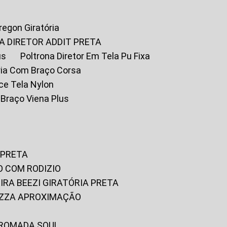
Oregon Giratória
A DIRETOR ADDIT PRETA
us
Poltrona Diretor Em Tela Pu Fixa
tória Com Braço Corsa
fice Tela Nylon
m Braço Viena Plus
 PRETA
O COM RODIZIO
EIRA BEEZI GIRATÓRIA PRETA
RIZZA APROXIMAÇÃO
CROMADA SOUL