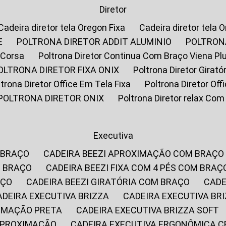
Diretor
Cadeira diretor tela Oregon Fixa
Cadeira diretor tela 
E
POLTRONA DIRETOR ADDIT ALUMINIO
POLTRON
 Corsa
Poltrona Diretor Continua Com Braço Viena Pl
POLTRONA DIRETOR FIXA ONIX
Poltrona Diretor Gira
oltrona Diretor Office Em Tela Fixa
Poltrona Diretor Of
POLTRONA DIRETOR ONIX
Poltrona Diretor relax Co
Executiva
 BRAÇO
CADEIRA BEEZI APROXIMAÇÃO COM BRAÇO
M BRAÇO
CADEIRA BEEZI FIXA COM 4 PÉS COM BRAÇ
AÇO
CADEIRA BEEZI GIRATÓRIA COM BRAÇO
CAD
CADEIRA EXECUTIVA BRIZZA
CADEIRA EXECUTIVA B
XIMAÇÃO PRETA
CADEIRA EXECUTIVA BRIZZA SOFT
 APROXIMAÇÃO
CADEIRA EXECUTIVA ERGONÔMICA 