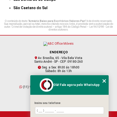
São Caetano do Sul
O conteúdo do texto "
Armário Baixo para Escritórios Valores Pari
" é de direito reservado.
Sua reprodução, parcial ou total, mesmo citando nossos links, é proibida sem a autorização do
autor. Crime de violação de direito autoral – artigo 184 do Código Penal –
Lei 9610/98 - Lei de
direitos autorais
.
ENDEREÇO
Av. Brasília, 65 - Vila Bela Vista
Santo André - SP - CEP: 09180-260
Seg. a Sex: 8h30 ás 18h00
Sábado: 8h ás 13h
CONTATO
Olá! Fale agora pelo WhatsApp
(11) 95409-2229
(11) 4901-6045
vendas@abcofficemoveis.com.br
Insira seu telefone