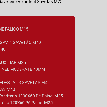
Gaveteiro Volante 4 Gavetas M25
 METÁLICO M15
 GAV. 1 GAVETÃO M40
M40
 AUXILIAR M25
PAINEL MODERATE 40MM
PEDESTAL 3 GAVETAS M40
TAS M40
 Escritório 1000X60 Pé Painel M25
ritório 120X60 Pé Painel M25