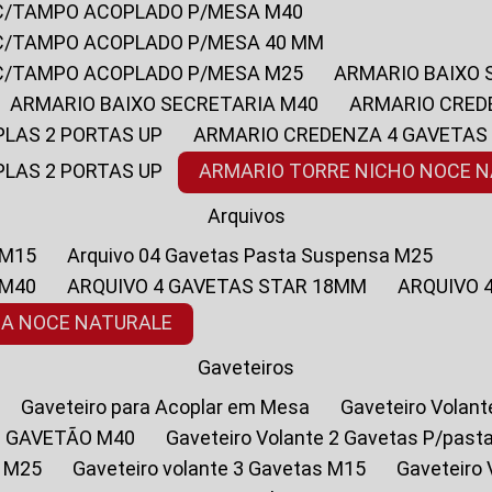
 C/TAMPO ACOPLADO P/MESA M40
 C/TAMPO ACOPLADO P/MESA 40 MM
 C/TAMPO ACOPLADO P/MESA M25
ARMARIO BAIXO
ARMARIO BAIXO SECRETARIA M40
ARMARIO CRED
PLAS 2 PORTAS UP
ARMARIO CREDENZA 4 GAVETAS
PLAS 2 PORTAS UP
ARMARIO TORRE NICHO NOCE 
Arquivos
 M15
Arquivo 04 Gavetas Pasta Suspensa M25
 M40
ARQUIVO 4 GAVETAS STAR 18MM
ARQUIVO
SA NOCE NATURALE
Gaveteiros
Gaveteiro para Acoplar em Mesa
Gaveteiro Volan
1 GAVETÃO M40
Gaveteiro Volante 2 Gavetas P/past
a M25
Gaveteiro volante 3 Gavetas M15
Gaveteir