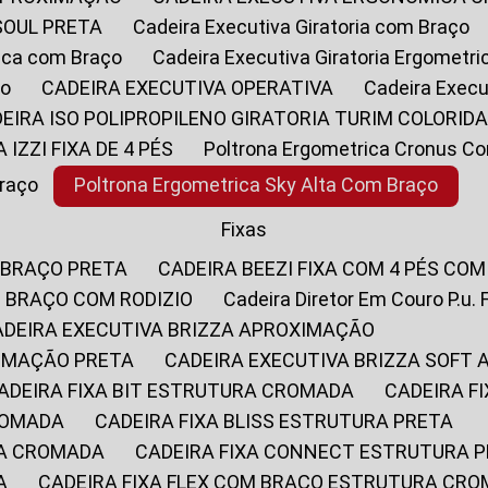
SOUL PRETA
Cadeira Executiva Giratoria com Braço
rica com Braço
Cadeira Executiva Giratoria Ergometr
ço
CADEIRA EXECUTIVA OPERATIVA
Cadeira Execu
DEIRA ISO POLIPROPILENO GIRATORIA TURIM COLORID
A IZZI FIXA DE 4 PÉS
Poltrona Ergometrica Cronus C
Braço
Poltrona Ergometrica Sky Alta Com Braço
Fixas
 BRAÇO PRETA
CADEIRA BEEZI FIXA COM 4 PÉS CO
OM BRAÇO COM RODIZIO
Cadeira Diretor Em Couro P.u. 
CADEIRA EXECUTIVA BRIZZA APROXIMAÇÃO
XIMAÇÃO PRETA
CADEIRA EXECUTIVA BRIZZA SOFT
CADEIRA FIXA BIT ESTRUTURA CROMADA
CADEIRA 
CROMADA
CADEIRA FIXA BLISS ESTRUTURA PRETA
RA CROMADA
CADEIRA FIXA CONNECT ESTRUTURA 
A
CADEIRA FIXA FLEX COM BRAÇO ESTRUTURA CR