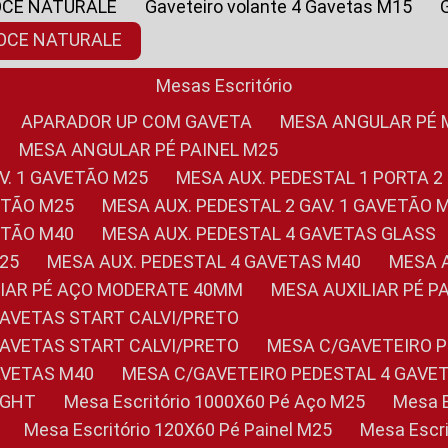
OCE NATURALE
Gaveteiro volante 4 Gavetas M15
NOCE NATURALE
Mesas Escritório
APARADOR UP COM GAVETA
MESA ANGULAR PÉ
MESA ANGULAR PÉ PAINEL M25
AV. 1 GAVETÃO M25
MESA AUX. PEDESTAL 1 PORTA 2
VETÃO M25
MESA AUX. PEDESTAL 2 GAV. 1 GAVETÃO 
VETÃO M40
MESA AUX. PEDESTAL 4 GAVETAS GLASS
M25
MESA AUX. PEDESTAL 4 GAVETAS M40
MESA
ILIAR PÉ AÇO MODERATE 40MM
MESA AUXILIAR PÉ 
GAVETAS START CALVI/PRETO
GAVETAS START CALVI/PRETO
MESA C/GAVETEIRO 
AVETAS M40
MESA C/GAVETEIRO PEDESTAL 4 GAVE
LIGHT
Mesa Escritório 1000X60 Pé Aço M25
Mesa
Mesa Escritório 120X60 Pé Painel M25
Mesa Esc