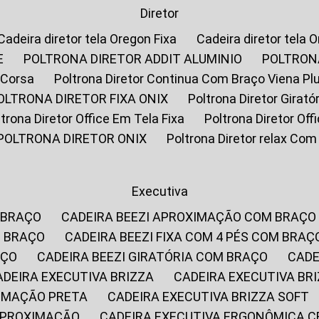
Diretor
Cadeira diretor tela Oregon Fixa
Cadeira diretor tela 
E
POLTRONA DIRETOR ADDIT ALUMINIO
POLTRON
 Corsa
Poltrona Diretor Continua Com Braço Viena Pl
POLTRONA DIRETOR FIXA ONIX
Poltrona Diretor Gira
oltrona Diretor Office Em Tela Fixa
Poltrona Diretor Of
POLTRONA DIRETOR ONIX
Poltrona Diretor relax Co
Executiva
 BRAÇO
CADEIRA BEEZI APROXIMAÇÃO COM BRAÇO
M BRAÇO
CADEIRA BEEZI FIXA COM 4 PÉS COM BRAÇ
AÇO
CADEIRA BEEZI GIRATÓRIA COM BRAÇO
CAD
CADEIRA EXECUTIVA BRIZZA
CADEIRA EXECUTIVA B
XIMAÇÃO PRETA
CADEIRA EXECUTIVA BRIZZA SOFT
 APROXIMAÇÃO
CADEIRA EXECUTIVA ERGONÔMICA 