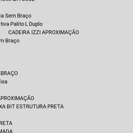
ica Sem Braço
tiva Palito L Duplo
A
CADEIRA IZZI APROXIMAÇÃO
om Braço
M BRAÇO
Fixa
 APROXIMAÇÃO
FIXA BIT ESTRUTURA PRETA
PRETA
OMADA