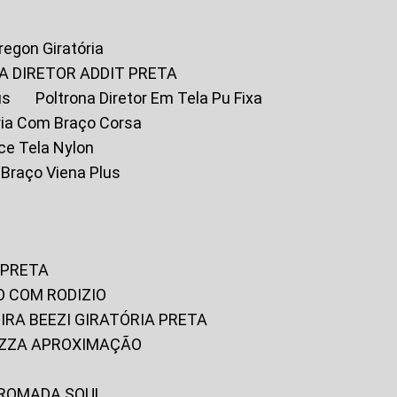
Oregon Giratória
A DIRETOR ADDIT PRETA
us
Poltrona Diretor Em Tela Pu Fixa
tória Com Braço Corsa
fice Tela Nylon
m Braço Viena Plus
 PRETA
O COM RODIZIO
EIRA BEEZI GIRATÓRIA PRETA
RIZZA APROXIMAÇÃO
CROMADA SOUL