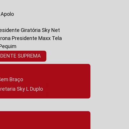
a Apolo
residente Giratória Sky Net
ltrona Presidente Maxx Tela
 Pequim
SIDENTE SUPREMA
a Sem Braço
cretaria Sky L Duplo