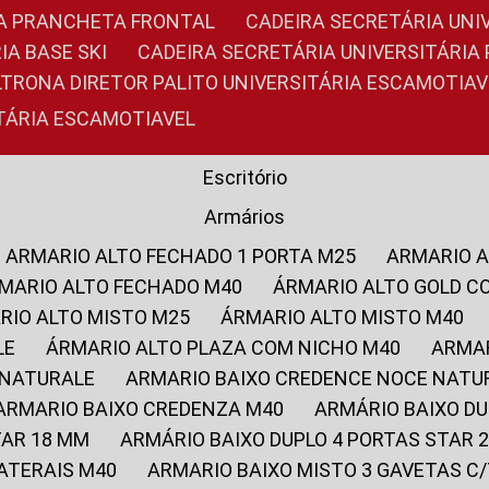
RIA PRANCHETA FRONTAL
CADEIRA SECRETÁRIA UNI
IA BASE SKI
CADEIRA SECRETÁRIA UNIVERSITÁRI
OLTRONA DIRETOR PALITO UNIVERSITÁRIA ESCAMOTIAV
ITÁRIA ESCAMOTIAVEL
Escritório
Armários
ARMARIO ALTO FECHADO 1 PORTA M25
ARMARIO 
RMARIO ALTO FECHADO M40
ÁRMARIO ALTO GOLD C
ARIO ALTO MISTO M25
ÁRMARIO ALTO MISTO M40
LE
ÁRMARIO ALTO PLAZA COM NICHO M40
ARMA
 NATURALE
ARMARIO BAIXO CREDENCE NOCE NATU
ARMARIO BAIXO CREDENZA M40
ARMÁRIO BAIXO D
TAR 18 MM
ARMÁRIO BAIXO DUPLO 4 PORTAS STAR
LATERAIS M40
ARMARIO BAIXO MISTO 3 GAVETAS 