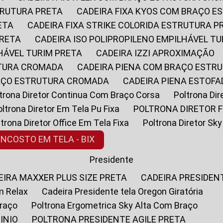
STRUTURA PRETA
CADEIRA FIXA KYOS COM BRAÇO 
ETA
CADEIRA FIXA STRIKE COLORIDA ESTRUTURA P
PRETA
CADEIRA ISO POLIPROPILENO EMPILHÁVEL T
LHÁVEL TURIM PRETA
CADEIRA IZZI APROXIMAÇÃO
UTURA CROMADA
CADEIRA PIENA COM BRAÇO ESTR
RAÇO ESTRUTURA CROMADA
CADEIRA PIENA ESTO
oltrona Diretor Continua Com Braço Corsa
Poltrona D
Poltrona Diretor Em Tela Pu Fixa
POLTRONA DIRETOR F
oltrona Diretor Office Em Tela Fixa
Poltrona Diretor S
ENCOSTO EM TELA - BIX
Presidente
DEIRA MAXXER PLUS SIZE PRETA
CADEIRA PRESIDEN
m Relax
Cadeira Presidente tela Oregon Giratória
Braço
Poltrona Ergometrica Sky Alta Com Braço
INIO
POLTRONA PRESIDENTE AGILE PRETA