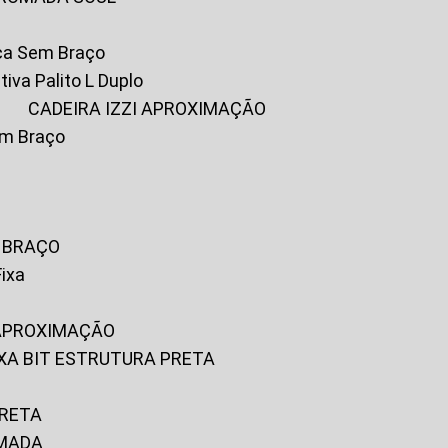
ica Sem Braço
tiva Palito L Duplo
A
CADEIRA IZZI APROXIMAÇÃO
om Braço
M BRAÇO
Fixa
 APROXIMAÇÃO
FIXA BIT ESTRUTURA PRETA
PRETA
OMADA