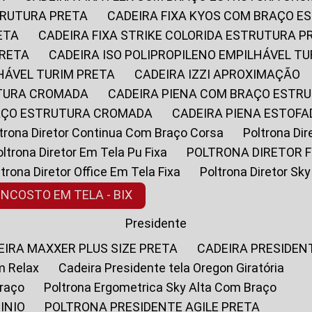
STRUTURA PRETA
CADEIRA FIXA KYOS COM BRAÇO 
ETA
CADEIRA FIXA STRIKE COLORIDA ESTRUTURA P
PRETA
CADEIRA ISO POLIPROPILENO EMPILHÁVEL T
LHÁVEL TURIM PRETA
CADEIRA IZZI APROXIMAÇÃO
UTURA CROMADA
CADEIRA PIENA COM BRAÇO ESTR
RAÇO ESTRUTURA CROMADA
CADEIRA PIENA ESTO
oltrona Diretor Continua Com Braço Corsa
Poltrona D
Poltrona Diretor Em Tela Pu Fixa
POLTRONA DIRETOR F
oltrona Diretor Office Em Tela Fixa
Poltrona Diretor S
ENCOSTO EM TELA - BIX
Presidente
DEIRA MAXXER PLUS SIZE PRETA
CADEIRA PRESIDEN
m Relax
Cadeira Presidente tela Oregon Giratória
Braço
Poltrona Ergometrica Sky Alta Com Braço
INIO
POLTRONA PRESIDENTE AGILE PRETA