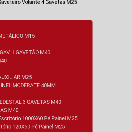
Gaveteiro Volante 4 Gavetas M25
 METÁLICO M15
 GAV. 1 GAVETÃO M40
M40
 AUXILIAR M25
PAINEL MODERATE 40MM
PEDESTAL 3 GAVETAS M40
TAS M40
 Escritório 1000X60 Pé Painel M25
ritório 120X60 Pé Painel M25