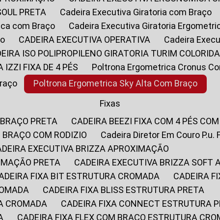
SOUL PRETA
Cadeira Executiva Giratoria com Braço
rica com Braço
Cadeira Executiva Giratoria Ergometr
ço
CADEIRA EXECUTIVA OPERATIVA
Cadeira Execu
DEIRA ISO POLIPROPILENO GIRATORIA TURIM COLORID
A IZZI FIXA DE 4 PÉS
Poltrona Ergometrica Cronus C
Braço
Poltrona Ergometrica Sky Alta Com Braço
Fixas
 BRAÇO PRETA
CADEIRA BEEZI FIXA COM 4 PÉS CO
OM BRAÇO COM RODIZIO
Cadeira Diretor Em Couro P.u. 
CADEIRA EXECUTIVA BRIZZA APROXIMAÇÃO
XIMAÇÃO PRETA
CADEIRA EXECUTIVA BRIZZA SOFT
CADEIRA FIXA BIT ESTRUTURA CROMADA
CADEIRA 
CROMADA
CADEIRA FIXA BLISS ESTRUTURA PRETA
RA CROMADA
CADEIRA FIXA CONNECT ESTRUTURA 
A
CADEIRA FIXA FLEX COM BRAÇO ESTRUTURA CR