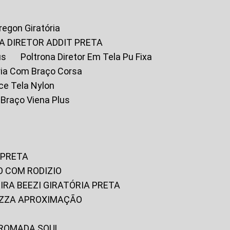
Oregon Giratória
A DIRETOR ADDIT PRETA
us
Poltrona Diretor Em Tela Pu Fixa
tória Com Braço Corsa
fice Tela Nylon
m Braço Viena Plus
 PRETA
O COM RODIZIO
EIRA BEEZI GIRATÓRIA PRETA
RIZZA APROXIMAÇÃO
CROMADA SOUL