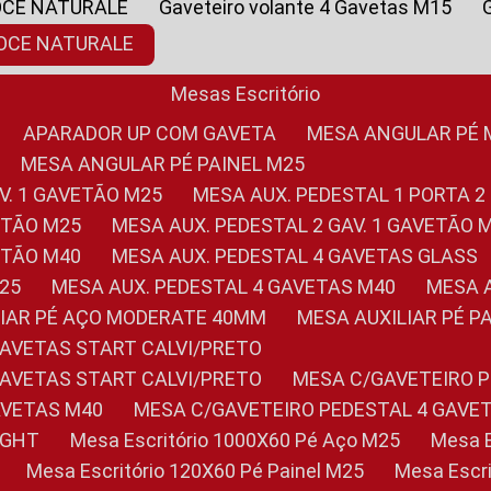
OCE NATURALE
Gaveteiro volante 4 Gavetas M15
NOCE NATURALE
Mesas Escritório
APARADOR UP COM GAVETA
MESA ANGULAR PÉ
MESA ANGULAR PÉ PAINEL M25
AV. 1 GAVETÃO M25
MESA AUX. PEDESTAL 1 PORTA 2
VETÃO M25
MESA AUX. PEDESTAL 2 GAV. 1 GAVETÃO 
VETÃO M40
MESA AUX. PEDESTAL 4 GAVETAS GLASS
M25
MESA AUX. PEDESTAL 4 GAVETAS M40
MESA
ILIAR PÉ AÇO MODERATE 40MM
MESA AUXILIAR PÉ 
GAVETAS START CALVI/PRETO
GAVETAS START CALVI/PRETO
MESA C/GAVETEIRO 
AVETAS M40
MESA C/GAVETEIRO PEDESTAL 4 GAVE
LIGHT
Mesa Escritório 1000X60 Pé Aço M25
Mesa
Mesa Escritório 120X60 Pé Painel M25
Mesa Esc