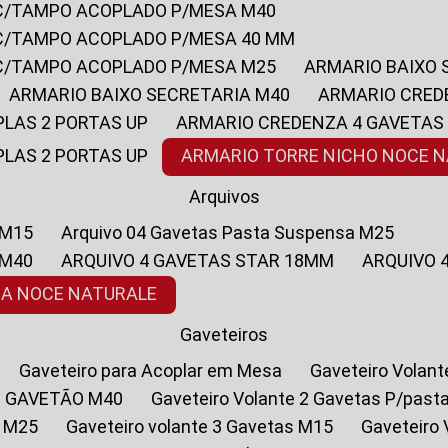
 C/TAMPO ACOPLADO P/MESA M40
 C/TAMPO ACOPLADO P/MESA 40 MM
 C/TAMPO ACOPLADO P/MESA M25
ARMARIO BAIXO
ARMARIO BAIXO SECRETARIA M40
ARMARIO CRED
PLAS 2 PORTAS UP
ARMARIO CREDENZA 4 GAVETAS
PLAS 2 PORTAS UP
ARMARIO TORRE NICHO NOCE 
Arquivos
 M15
Arquivo 04 Gavetas Pasta Suspensa M25
 M40
ARQUIVO 4 GAVETAS STAR 18MM
ARQUIVO
SA NOCE NATURALE
Gaveteiros
Gaveteiro para Acoplar em Mesa
Gaveteiro Volan
1 GAVETÃO M40
Gaveteiro Volante 2 Gavetas P/past
a M25
Gaveteiro volante 3 Gavetas M15
Gaveteir