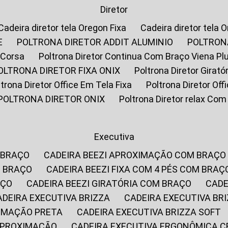
Diretor
Cadeira diretor tela Oregon Fixa
Cadeira diretor tela 
E
POLTRONA DIRETOR ADDIT ALUMINIO
POLTRON
 Corsa
Poltrona Diretor Continua Com Braço Viena Pl
POLTRONA DIRETOR FIXA ONIX
Poltrona Diretor Gira
oltrona Diretor Office Em Tela Fixa
Poltrona Diretor Of
POLTRONA DIRETOR ONIX
Poltrona Diretor relax Co
Executiva
 BRAÇO
CADEIRA BEEZI APROXIMAÇÃO COM BRAÇO
M BRAÇO
CADEIRA BEEZI FIXA COM 4 PÉS COM BRAÇ
AÇO
CADEIRA BEEZI GIRATÓRIA COM BRAÇO
CAD
CADEIRA EXECUTIVA BRIZZA
CADEIRA EXECUTIVA B
XIMAÇÃO PRETA
CADEIRA EXECUTIVA BRIZZA SOFT
 APROXIMAÇÃO
CADEIRA EXECUTIVA ERGONÔMICA 