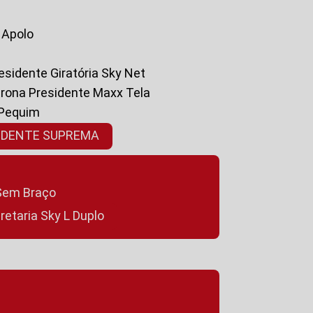
a Apolo
residente Giratória Sky Net
ltrona Presidente Maxx Tela
 Pequim
SIDENTE SUPREMA
a Sem Braço
cretaria Sky L Duplo