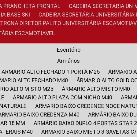
RIA PRANCHETA FRONTAL
CADEIRA SECRETÁRIA UNI
IA BASE SKI
CADEIRA SECRETÁRIA UNIVERSITÁRI
OLTRONA DIRETOR PALITO UNIVERSITÁRIA ESCAMOTIAV
ITÁRIA ESCAMOTIAVEL
Escritório
Armários
ARMARIO ALTO FECHADO 1 PORTA M25
ARMARIO 
RMARIO ALTO FECHADO M40
ÁRMARIO ALTO GOLD C
ARIO ALTO MISTO M25
ÁRMARIO ALTO MISTO M40
LE
ÁRMARIO ALTO PLAZA COM NICHO M40
ARMA
 NATURALE
ARMARIO BAIXO CREDENCE NOCE NATU
ARMARIO BAIXO CREDENZA M40
ARMÁRIO BAIXO D
TAR 18 MM
ARMÁRIO BAIXO DUPLO 4 PORTAS STAR
LATERAIS M40
ARMARIO BAIXO MISTO 3 GAVETAS 