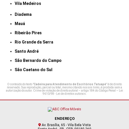
Vila Medeiros
Diadema
Mauá
Ribeirão Pires
Rio Grande da Serra
Santo André
São Bernardo do Campo
São Caetano do Sul
O conteúdo do texto "
Cadeira para Atendimento de Escritórios Tatuapé
" é de direito
reservado. Sua reprodução, parcial ou total, mesmo citando nossos links, é proibida sem a
autorização do autor. Crime de violação de direito autoral – artigo 184 do Código Penal –
Lei
9610/98 - Lei de direitos autorais
.
ENDEREÇO
Av. Brasília, 65 - Vila Bela Vista