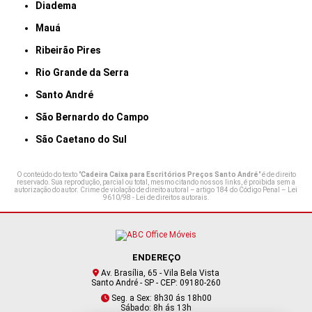
Diadema
Mauá
Ribeirão Pires
Rio Grande da Serra
Santo André
São Bernardo do Campo
São Caetano do Sul
O conteúdo do texto "
Cadeira Caixa para Escritórios Preços Santo André
" é de direito
reservado. Sua reprodução, parcial ou total, mesmo citando nossos links, é proibida sem a
autorização do autor. Crime de violação de direito autoral – artigo 184 do Código Penal –
Lei
9610/98 - Lei de direitos autorais
.
ENDEREÇO
Av. Brasília, 65 - Vila Bela Vista
Santo André - SP - CEP: 09180-260
Seg. a Sex: 8h30 ás 18h00
Sábado: 8h ás 13h