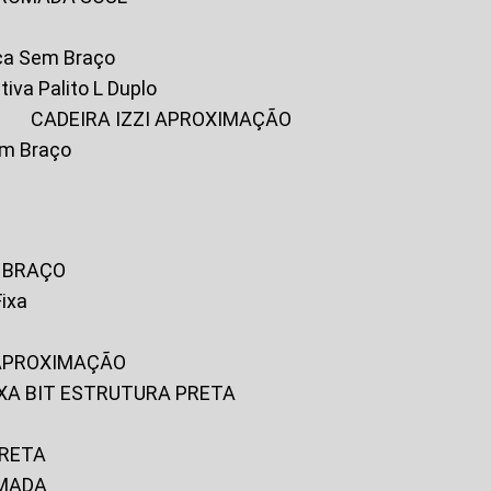
ica Sem Braço
tiva Palito L Duplo
A
CADEIRA IZZI APROXIMAÇÃO
om Braço
M BRAÇO
Fixa
 APROXIMAÇÃO
FIXA BIT ESTRUTURA PRETA
PRETA
OMADA