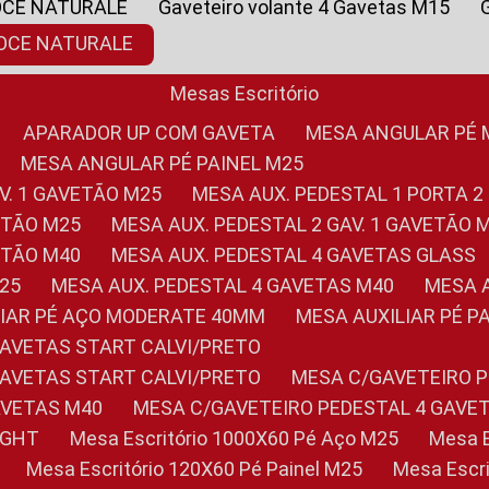
OCE NATURALE
Gaveteiro volante 4 Gavetas M15
NOCE NATURALE
Mesas Escritório
APARADOR UP COM GAVETA
MESA ANGULAR PÉ
MESA ANGULAR PÉ PAINEL M25
AV. 1 GAVETÃO M25
MESA AUX. PEDESTAL 1 PORTA 2
VETÃO M25
MESA AUX. PEDESTAL 2 GAV. 1 GAVETÃO 
VETÃO M40
MESA AUX. PEDESTAL 4 GAVETAS GLASS
M25
MESA AUX. PEDESTAL 4 GAVETAS M40
MESA
ILIAR PÉ AÇO MODERATE 40MM
MESA AUXILIAR PÉ 
GAVETAS START CALVI/PRETO
GAVETAS START CALVI/PRETO
MESA C/GAVETEIRO 
AVETAS M40
MESA C/GAVETEIRO PEDESTAL 4 GAVE
LIGHT
Mesa Escritório 1000X60 Pé Aço M25
Mesa
Mesa Escritório 120X60 Pé Painel M25
Mesa Esc