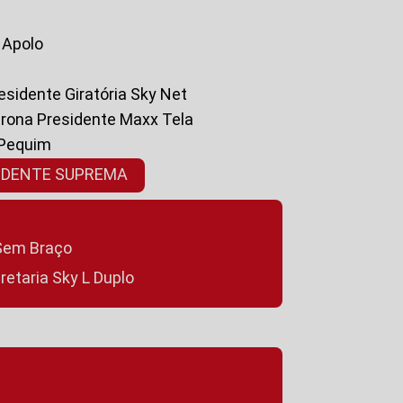
a Apolo
residente Giratória Sky Net
ltrona Presidente Maxx Tela
 Pequim
SIDENTE SUPREMA
a Sem Braço
cretaria Sky L Duplo