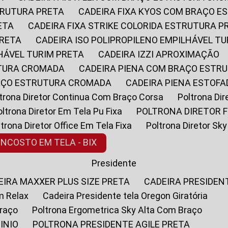
STRUTURA PRETA
CADEIRA FIXA KYOS COM BRAÇO 
ETA
CADEIRA FIXA STRIKE COLORIDA ESTRUTURA P
PRETA
CADEIRA ISO POLIPROPILENO EMPILHÁVEL T
LHÁVEL TURIM PRETA
CADEIRA IZZI APROXIMAÇÃO
UTURA CROMADA
CADEIRA PIENA COM BRAÇO ESTR
RAÇO ESTRUTURA CROMADA
CADEIRA PIENA ESTO
oltrona Diretor Continua Com Braço Corsa
Poltrona D
Poltrona Diretor Em Tela Pu Fixa
POLTRONA DIRETOR F
oltrona Diretor Office Em Tela Fixa
Poltrona Diretor S
ENCOSTO EM TELA - BIX
Presidente
DEIRA MAXXER PLUS SIZE PRETA
CADEIRA PRESIDEN
m Relax
Cadeira Presidente tela Oregon Giratória
Braço
Poltrona Ergometrica Sky Alta Com Braço
INIO
POLTRONA PRESIDENTE AGILE PRETA