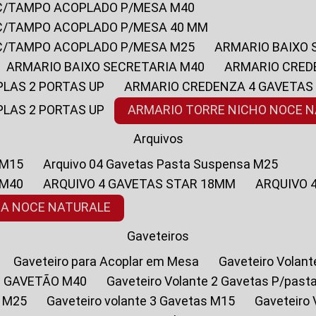
 C/TAMPO ACOPLADO P/MESA M40
 C/TAMPO ACOPLADO P/MESA 40 MM
 C/TAMPO ACOPLADO P/MESA M25
ARMARIO BAIXO
ARMARIO BAIXO SECRETARIA M40
ARMARIO CRED
PLAS 2 PORTAS UP
ARMARIO CREDENZA 4 GAVETAS
PLAS 2 PORTAS UP
ARMARIO TORRE NICHO NOCE 
Arquivos
 M15
Arquivo 04 Gavetas Pasta Suspensa M25
 M40
ARQUIVO 4 GAVETAS STAR 18MM
ARQUIVO
SA NOCE NATURALE
Gaveteiros
Gaveteiro para Acoplar em Mesa
Gaveteiro Volan
1 GAVETÃO M40
Gaveteiro Volante 2 Gavetas P/past
a M25
Gaveteiro volante 3 Gavetas M15
Gaveteir