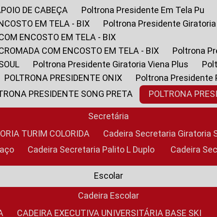
APOIO DE CABEÇA
Poltrona Presidente Em Tela Pu
NCOSTO EM TELA - BIX
Poltrona Presidente Giratori
COM ENCOSTO EM TELA - BIX
 CROMADA COM ENCOSTO EM TELA - BIX
Poltrona P
 SOUL
Poltrona Presidente Giratoria Viena Plus
Po
POLTRONA PRESIDENTE ONIX
Poltrona Presidente
LTRONA PRESIDENTE SONG PRETA
POLTRONA PRE
Secretária
TORIA TURIM COLORIDA
Cadeira Secretaria Giratori
raço
Cadeira Secretaria Palito L Duplo
Cadeira Se
Escolar
Cadeira Escolar
A
CADEIRA EXECUTIVA UNIVERSITÁRIA BASE SKI