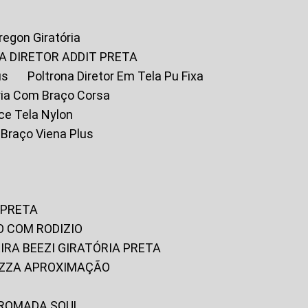
Oregon Giratória
A DIRETOR ADDIT PRETA
us
Poltrona Diretor Em Tela Pu Fixa
tória Com Braço Corsa
fice Tela Nylon
m Braço Viena Plus
 PRETA
O COM RODIZIO
EIRA BEEZI GIRATÓRIA PRETA
RIZZA APROXIMAÇÃO
CROMADA SOUL