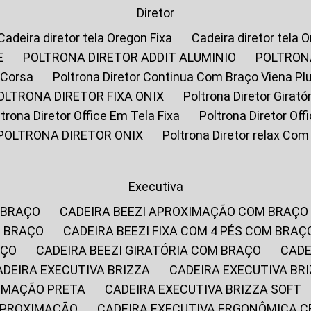
Diretor
Cadeira diretor tela Oregon Fixa
Cadeira diretor tela 
E
POLTRONA DIRETOR ADDIT ALUMINIO
POLTRON
 Corsa
Poltrona Diretor Continua Com Braço Viena Pl
POLTRONA DIRETOR FIXA ONIX
Poltrona Diretor Gira
oltrona Diretor Office Em Tela Fixa
Poltrona Diretor Of
POLTRONA DIRETOR ONIX
Poltrona Diretor relax Co
Executiva
 BRAÇO
CADEIRA BEEZI APROXIMAÇÃO COM BRAÇO
M BRAÇO
CADEIRA BEEZI FIXA COM 4 PÉS COM BRAÇ
AÇO
CADEIRA BEEZI GIRATÓRIA COM BRAÇO
CAD
CADEIRA EXECUTIVA BRIZZA
CADEIRA EXECUTIVA B
XIMAÇÃO PRETA
CADEIRA EXECUTIVA BRIZZA SOFT
 APROXIMAÇÃO
CADEIRA EXECUTIVA ERGONÔMICA 