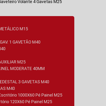
Gaveteiro Volante 4 Gavetas M25
 METÁLICO M15
 GAV. 1 GAVETÃO M40
M40
 AUXILIAR M25
PAINEL MODERATE 40MM
PEDESTAL 3 GAVETAS M40
TAS M40
 Escritório 1000X60 Pé Painel M25
ritório 120X60 Pé Painel M25