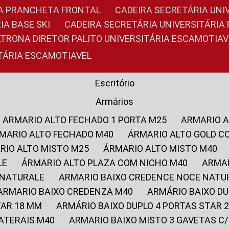
RIA PRANCHETA FRONTAL
CADEIRA SECRETÁRIA UNI
IA BASE SKI
CADEIRA SECRETÁRIA UNIVERSITÁRI
OLTRONA DIRETOR PALITO UNIVERSITÁRIA ESCAMOTIAV
ITÁRIA ESCAMOTIAVEL
Escritório
Armários
ARMARIO ALTO FECHADO 1 PORTA M25
ARMARIO 
RMARIO ALTO FECHADO M40
ÁRMARIO ALTO GOLD C
ARIO ALTO MISTO M25
ÁRMARIO ALTO MISTO M40
LE
ÁRMARIO ALTO PLAZA COM NICHO M40
ARMA
 NATURALE
ARMARIO BAIXO CREDENCE NOCE NATU
ARMARIO BAIXO CREDENZA M40
ARMÁRIO BAIXO D
TAR 18 MM
ARMÁRIO BAIXO DUPLO 4 PORTAS STAR
LATERAIS M40
ARMARIO BAIXO MISTO 3 GAVETAS 