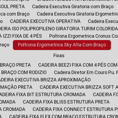
SOUL PRETA
Cadeira Executiva Giratoria com Braço
rica com Braço
Cadeira Executiva Giratoria Ergometr
ço
CADEIRA EXECUTIVA OPERATIVA
Cadeira Execu
DEIRA ISO POLIPROPILENO GIRATORIA TURIM COLORID
A IZZI FIXA DE 4 PÉS
Poltrona Ergometrica Cronus C
Braço
Poltrona Ergometrica Sky Alta Com Braço
Fixas
 BRAÇO PRETA
CADEIRA BEEZI FIXA COM 4 PÉS CO
OM BRAÇO COM RODIZIO
Cadeira Diretor Em Couro P.u. 
CADEIRA EXECUTIVA BRIZZA APROXIMAÇÃO
XIMAÇÃO PRETA
CADEIRA EXECUTIVA BRIZZA SOFT
CADEIRA FIXA BIT ESTRUTURA CROMADA
CADEIRA 
CROMADA
CADEIRA FIXA BLISS ESTRUTURA PRETA
RA CROMADA
CADEIRA FIXA CONNECT ESTRUTURA 
A
CADEIRA FIXA FLEX COM BRAÇO ESTRUTURA CR