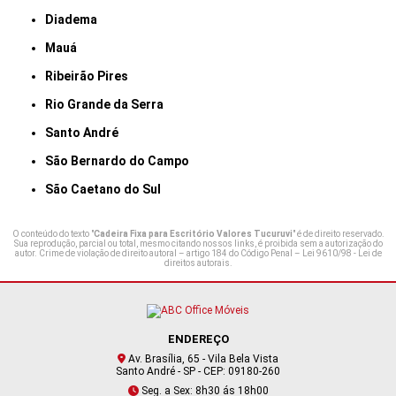
Diadema
Mauá
Ribeirão Pires
Rio Grande da Serra
Santo André
São Bernardo do Campo
São Caetano do Sul
O conteúdo do texto "
Cadeira Fixa para Escritório Valores Tucuruvi
" é de direito reservado.
Sua reprodução, parcial ou total, mesmo citando nossos links, é proibida sem a autorização do
autor. Crime de violação de direito autoral – artigo 184 do Código Penal –
Lei 9610/98 - Lei de
direitos autorais
.
ENDEREÇO
Av. Brasília, 65 - Vila Bela Vista
Santo André - SP - CEP: 09180-260
Seg. a Sex: 8h30 ás 18h00