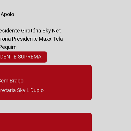
a Apolo
residente Giratória Sky Net
ltrona Presidente Maxx Tela
 Pequim
SIDENTE SUPREMA
a Sem Braço
cretaria Sky L Duplo