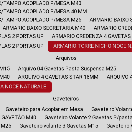
 C/TAMPO ACOPLADO P/MESA M40
 C/TAMPO ACOPLADO P/MESA 40 MM
 C/TAMPO ACOPLADO P/MESA M25
ARMARIO BAIXO
ARMARIO BAIXO SECRETARIA M40
ARMARIO CRED
PLAS 2 PORTAS UP
ARMARIO CREDENZA 4 GAVETAS
PLAS 2 PORTAS UP
ARMARIO TORRE NICHO NOCE 
Arquivos
 M15
Arquivo 04 Gavetas Pasta Suspensa M25
 M40
ARQUIVO 4 GAVETAS STAR 18MM
ARQUIVO
SA NOCE NATURALE
Gaveteiros
Gaveteiro para Acoplar em Mesa
Gaveteiro Volan
1 GAVETÃO M40
Gaveteiro Volante 2 Gavetas P/past
a M25
Gaveteiro volante 3 Gavetas M15
Gaveteir