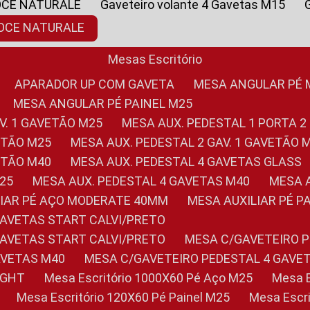
OCE NATURALE
Gaveteiro volante 4 Gavetas M15
NOCE NATURALE
Mesas Escritório
APARADOR UP COM GAVETA
MESA ANGULAR PÉ
MESA ANGULAR PÉ PAINEL M25
AV. 1 GAVETÃO M25
MESA AUX. PEDESTAL 1 PORTA 2
VETÃO M25
MESA AUX. PEDESTAL 2 GAV. 1 GAVETÃO 
VETÃO M40
MESA AUX. PEDESTAL 4 GAVETAS GLASS
M25
MESA AUX. PEDESTAL 4 GAVETAS M40
MESA
ILIAR PÉ AÇO MODERATE 40MM
MESA AUXILIAR PÉ 
GAVETAS START CALVI/PRETO
GAVETAS START CALVI/PRETO
MESA C/GAVETEIRO 
AVETAS M40
MESA C/GAVETEIRO PEDESTAL 4 GAVE
LIGHT
Mesa Escritório 1000X60 Pé Aço M25
Mesa
Mesa Escritório 120X60 Pé Painel M25
Mesa Esc