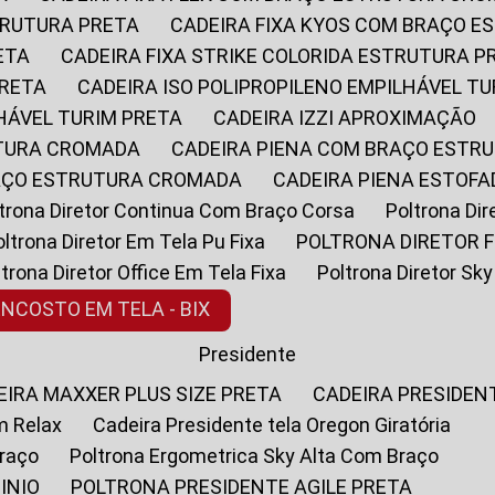
STRUTURA PRETA
CADEIRA FIXA KYOS COM BRAÇO 
ETA
CADEIRA FIXA STRIKE COLORIDA ESTRUTURA P
PRETA
CADEIRA ISO POLIPROPILENO EMPILHÁVEL T
LHÁVEL TURIM PRETA
CADEIRA IZZI APROXIMAÇÃO
UTURA CROMADA
CADEIRA PIENA COM BRAÇO ESTR
RAÇO ESTRUTURA CROMADA
CADEIRA PIENA ESTO
oltrona Diretor Continua Com Braço Corsa
Poltrona D
Poltrona Diretor Em Tela Pu Fixa
POLTRONA DIRETOR F
oltrona Diretor Office Em Tela Fixa
Poltrona Diretor S
ENCOSTO EM TELA - BIX
Presidente
DEIRA MAXXER PLUS SIZE PRETA
CADEIRA PRESIDEN
m Relax
Cadeira Presidente tela Oregon Giratória
Braço
Poltrona Ergometrica Sky Alta Com Braço
INIO
POLTRONA PRESIDENTE AGILE PRETA