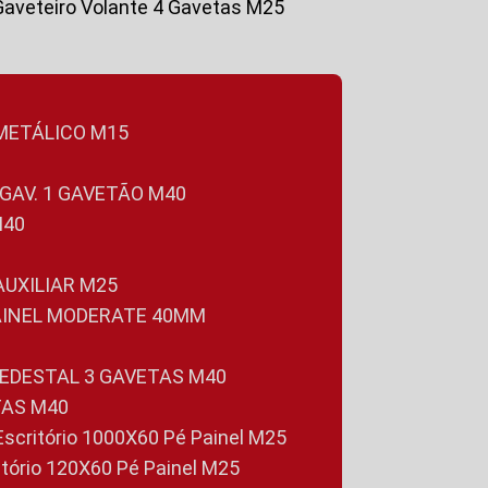
Gaveteiro Volante 4 Gavetas M25
 METÁLICO M15
 GAV. 1 GAVETÃO M40
M40
 AUXILIAR M25
PAINEL MODERATE 40MM
PEDESTAL 3 GAVETAS M40
TAS M40
 Escritório 1000X60 Pé Painel M25
ritório 120X60 Pé Painel M25