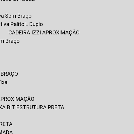
ica Sem Braço
tiva Palito L Duplo
A
CADEIRA IZZI APROXIMAÇÃO
om Braço
M BRAÇO
Fixa
 APROXIMAÇÃO
FIXA BIT ESTRUTURA PRETA
PRETA
OMADA