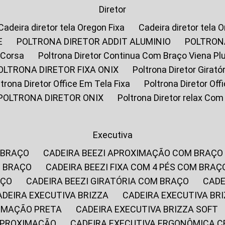
Diretor
Cadeira diretor tela Oregon Fixa
Cadeira diretor tela 
E
POLTRONA DIRETOR ADDIT ALUMINIO
POLTRON
 Corsa
Poltrona Diretor Continua Com Braço Viena Pl
POLTRONA DIRETOR FIXA ONIX
Poltrona Diretor Gira
oltrona Diretor Office Em Tela Fixa
Poltrona Diretor Of
POLTRONA DIRETOR ONIX
Poltrona Diretor relax Co
Executiva
 BRAÇO
CADEIRA BEEZI APROXIMAÇÃO COM BRAÇO
M BRAÇO
CADEIRA BEEZI FIXA COM 4 PÉS COM BRAÇ
AÇO
CADEIRA BEEZI GIRATÓRIA COM BRAÇO
CAD
CADEIRA EXECUTIVA BRIZZA
CADEIRA EXECUTIVA B
XIMAÇÃO PRETA
CADEIRA EXECUTIVA BRIZZA SOFT
 APROXIMAÇÃO
CADEIRA EXECUTIVA ERGONÔMICA 