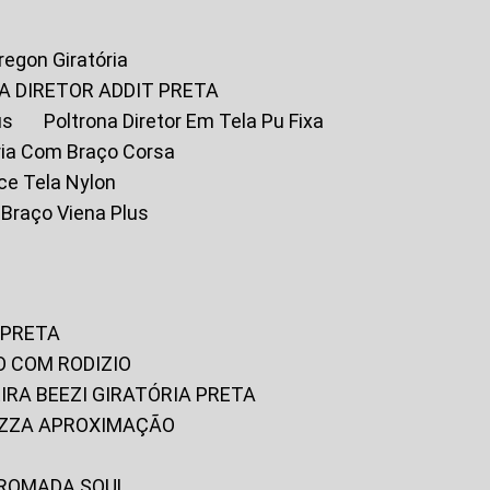
Oregon Giratória
A DIRETOR ADDIT PRETA
us
Poltrona Diretor Em Tela Pu Fixa
tória Com Braço Corsa
fice Tela Nylon
m Braço Viena Plus
 PRETA
O COM RODIZIO
EIRA BEEZI GIRATÓRIA PRETA
RIZZA APROXIMAÇÃO
CROMADA SOUL