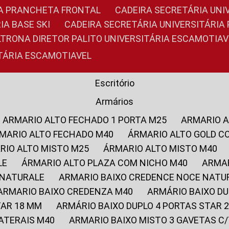
RIA PRANCHETA FRONTAL
CADEIRA SECRETÁRIA UNI
IA BASE SKI
CADEIRA SECRETÁRIA UNIVERSITÁRI
OLTRONA DIRETOR PALITO UNIVERSITÁRIA ESCAMOTIAV
ITÁRIA ESCAMOTIAVEL
Escritório
Armários
ARMARIO ALTO FECHADO 1 PORTA M25
ARMARIO 
RMARIO ALTO FECHADO M40
ÁRMARIO ALTO GOLD C
ARIO ALTO MISTO M25
ÁRMARIO ALTO MISTO M40
LE
ÁRMARIO ALTO PLAZA COM NICHO M40
ARMA
 NATURALE
ARMARIO BAIXO CREDENCE NOCE NATU
ARMARIO BAIXO CREDENZA M40
ARMÁRIO BAIXO D
TAR 18 MM
ARMÁRIO BAIXO DUPLO 4 PORTAS STAR
LATERAIS M40
ARMARIO BAIXO MISTO 3 GAVETAS 