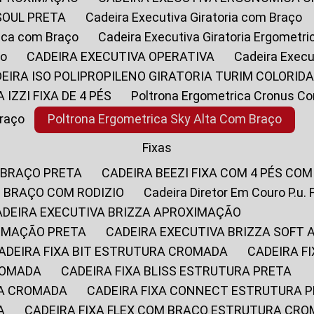
SOUL PRETA
Cadeira Executiva Giratoria com Braço
rica com Braço
Cadeira Executiva Giratoria Ergometr
ço
CADEIRA EXECUTIVA OPERATIVA
Cadeira Execu
DEIRA ISO POLIPROPILENO GIRATORIA TURIM COLORID
A IZZI FIXA DE 4 PÉS
Poltrona Ergometrica Cronus C
Braço
Poltrona Ergometrica Sky Alta Com Braço
Fixas
 BRAÇO PRETA
CADEIRA BEEZI FIXA COM 4 PÉS CO
OM BRAÇO COM RODIZIO
Cadeira Diretor Em Couro P.u. 
CADEIRA EXECUTIVA BRIZZA APROXIMAÇÃO
XIMAÇÃO PRETA
CADEIRA EXECUTIVA BRIZZA SOFT
CADEIRA FIXA BIT ESTRUTURA CROMADA
CADEIRA 
CROMADA
CADEIRA FIXA BLISS ESTRUTURA PRETA
RA CROMADA
CADEIRA FIXA CONNECT ESTRUTURA 
A
CADEIRA FIXA FLEX COM BRAÇO ESTRUTURA CR