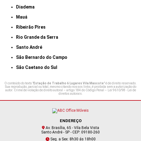
Diadema
Mauá
Ribeirão Pires
Rio Grande da Serra
Santo André
São Bernardo do Campo
São Caetano do Sul
O conteúdo do texto "
Estação de Trabalho 6 Lugares Vila Mascote
" é de direito reservado.
Sua reprodução, parcial ou total, mesmo citando nossos links, é proibida sem a autorização do
autor. Crime de violação de direito autoral – artigo 184 do Código Penal –
Lei 9610/98 - Lei de
direitos autorais
.
ENDEREÇO
Av. Brasília, 65 - Vila Bela Vista
Santo André - SP - CEP: 09180-260
Seg. a Sex: 8h30 ás 18h00