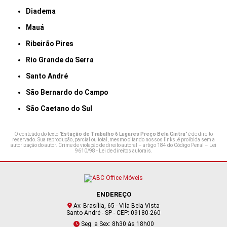
Diadema
Mauá
Ribeirão Pires
Rio Grande da Serra
Santo André
São Bernardo do Campo
São Caetano do Sul
O conteúdo do texto "
Estação de Trabalho 6 Lugares Preço Bela Cintra
" é de direito
reservado. Sua reprodução, parcial ou total, mesmo citando nossos links, é proibida sem a
autorização do autor. Crime de violação de direito autoral – artigo 184 do Código Penal –
Lei
9610/98 - Lei de direitos autorais
.
ENDEREÇO
Av. Brasília, 65 - Vila Bela Vista
Santo André - SP - CEP: 09180-260
Seg. a Sex: 8h30 ás 18h00