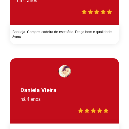
há 4 anos
Boa loja. Comprei cadeira de escritório. Preço bom e qualidade
ótima.
Daniela Vieira
há 4 anos