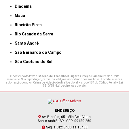
Diadema
Mauá
Ribeirão Pires
Rio Grande da Serra
Santo André
São Bernardo do Campo
São Caetano do Sul
O conteúdo do texto "
Estação de Trabalho 3 Lugares Preço Cambuci
" é de direito
reservado. Sua reprodução, parcial ou total, mesmo citando nossos links, é proibida sem a
autorização do autor. Crime de violação de direito autoral – artigo 184 do Código Penal –
Lei
9610/98 - Lei de direitos autorais
.
ENDEREÇO
Av. Brasília, 65 - Vila Bela Vista
Santo André - SP - CEP: 09180-260
Seg. a Sex: 8h30 ás 18h00