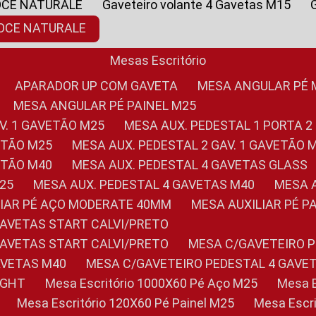
OCE NATURALE
Gaveteiro volante 4 Gavetas M15
NOCE NATURALE
Mesas Escritório
APARADOR UP COM GAVETA
MESA ANGULAR PÉ
MESA ANGULAR PÉ PAINEL M25
AV. 1 GAVETÃO M25
MESA AUX. PEDESTAL 1 PORTA 2
VETÃO M25
MESA AUX. PEDESTAL 2 GAV. 1 GAVETÃO 
VETÃO M40
MESA AUX. PEDESTAL 4 GAVETAS GLASS
M25
MESA AUX. PEDESTAL 4 GAVETAS M40
MESA
ILIAR PÉ AÇO MODERATE 40MM
MESA AUXILIAR PÉ 
GAVETAS START CALVI/PRETO
GAVETAS START CALVI/PRETO
MESA C/GAVETEIRO 
AVETAS M40
MESA C/GAVETEIRO PEDESTAL 4 GAVE
LIGHT
Mesa Escritório 1000X60 Pé Aço M25
Mesa
Mesa Escritório 120X60 Pé Painel M25
Mesa Esc