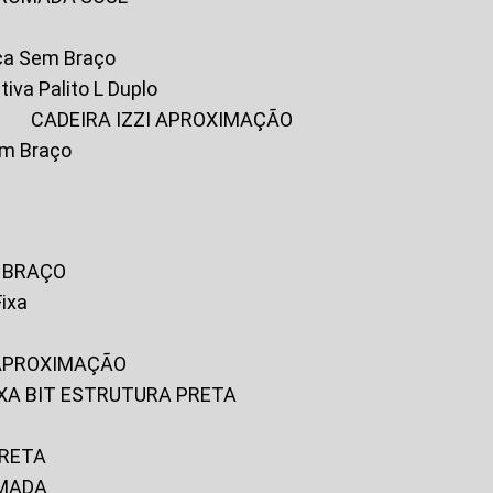
ica Sem Braço
tiva Palito L Duplo
A
CADEIRA IZZI APROXIMAÇÃO
om Braço
M BRAÇO
Fixa
 APROXIMAÇÃO
FIXA BIT ESTRUTURA PRETA
PRETA
OMADA