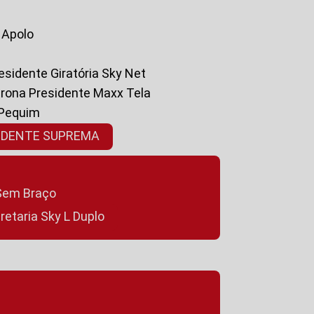
a Apolo
residente Giratória Sky Net
ltrona Presidente Maxx Tela
 Pequim
SIDENTE SUPREMA
a Sem Braço
cretaria Sky L Duplo