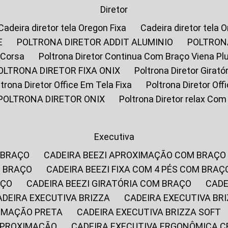
Diretor
Cadeira diretor tela Oregon Fixa
Cadeira diretor tela 
E
POLTRONA DIRETOR ADDIT ALUMINIO
POLTRON
 Corsa
Poltrona Diretor Continua Com Braço Viena Pl
POLTRONA DIRETOR FIXA ONIX
Poltrona Diretor Gira
oltrona Diretor Office Em Tela Fixa
Poltrona Diretor Of
POLTRONA DIRETOR ONIX
Poltrona Diretor relax Co
Executiva
 BRAÇO
CADEIRA BEEZI APROXIMAÇÃO COM BRAÇO
M BRAÇO
CADEIRA BEEZI FIXA COM 4 PÉS COM BRAÇ
AÇO
CADEIRA BEEZI GIRATÓRIA COM BRAÇO
CAD
CADEIRA EXECUTIVA BRIZZA
CADEIRA EXECUTIVA B
XIMAÇÃO PRETA
CADEIRA EXECUTIVA BRIZZA SOFT
 APROXIMAÇÃO
CADEIRA EXECUTIVA ERGONÔMICA 