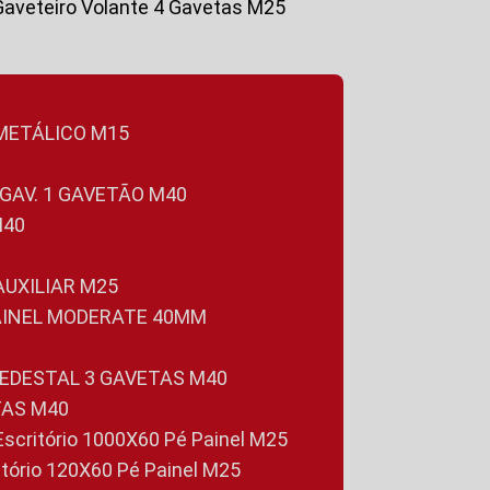
Gaveteiro Volante 4 Gavetas M25
 METÁLICO M15
 GAV. 1 GAVETÃO M40
M40
 AUXILIAR M25
PAINEL MODERATE 40MM
PEDESTAL 3 GAVETAS M40
TAS M40
 Escritório 1000X60 Pé Painel M25
ritório 120X60 Pé Painel M25