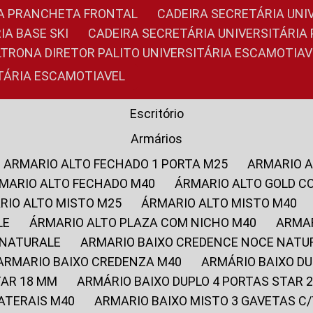
RIA PRANCHETA FRONTAL
CADEIRA SECRETÁRIA UNI
IA BASE SKI
CADEIRA SECRETÁRIA UNIVERSITÁRI
OLTRONA DIRETOR PALITO UNIVERSITÁRIA ESCAMOTIAV
ITÁRIA ESCAMOTIAVEL
Escritório
Armários
ARMARIO ALTO FECHADO 1 PORTA M25
ARMARIO 
RMARIO ALTO FECHADO M40
ÁRMARIO ALTO GOLD C
ARIO ALTO MISTO M25
ÁRMARIO ALTO MISTO M40
LE
ÁRMARIO ALTO PLAZA COM NICHO M40
ARMA
 NATURALE
ARMARIO BAIXO CREDENCE NOCE NATU
ARMARIO BAIXO CREDENZA M40
ARMÁRIO BAIXO D
TAR 18 MM
ARMÁRIO BAIXO DUPLO 4 PORTAS STAR
LATERAIS M40
ARMARIO BAIXO MISTO 3 GAVETAS 