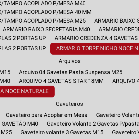
 C/TAMPO ACOPLADO P/MESA M40
 C/TAMPO ACOPLADO P/MESA 40 MM
 C/TAMPO ACOPLADO P/MESA M25
ARMARIO BAIXO
ARMARIO BAIXO SECRETARIA M40
ARMARIO CRED
PLAS 2 PORTAS UP
ARMARIO CREDENZA 4 GAVETAS
PLAS 2 PORTAS UP
ARMARIO TORRE NICHO NOCE 
Arquivos
 M15
Arquivo 04 Gavetas Pasta Suspensa M25
 M40
ARQUIVO 4 GAVETAS STAR 18MM
ARQUIVO
SA NOCE NATURALE
Gaveteiros
Gaveteiro para Acoplar em Mesa
Gaveteiro Volan
1 GAVETÃO M40
Gaveteiro Volante 2 Gavetas P/past
a M25
Gaveteiro volante 3 Gavetas M15
Gaveteir