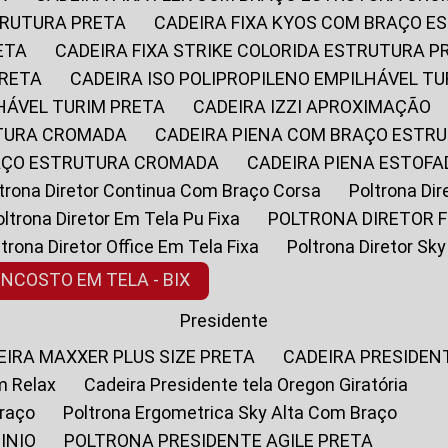
STRUTURA PRETA
CADEIRA FIXA KYOS COM BRAÇO 
ETA
CADEIRA FIXA STRIKE COLORIDA ESTRUTURA P
PRETA
CADEIRA ISO POLIPROPILENO EMPILHÁVEL T
LHÁVEL TURIM PRETA
CADEIRA IZZI APROXIMAÇÃO
UTURA CROMADA
CADEIRA PIENA COM BRAÇO ESTR
RAÇO ESTRUTURA CROMADA
CADEIRA PIENA ESTO
oltrona Diretor Continua Com Braço Corsa
Poltrona D
Poltrona Diretor Em Tela Pu Fixa
POLTRONA DIRETOR F
oltrona Diretor Office Em Tela Fixa
Poltrona Diretor S
ENCOSTO EM TELA - BIX
Presidente
DEIRA MAXXER PLUS SIZE PRETA
CADEIRA PRESIDEN
m Relax
Cadeira Presidente tela Oregon Giratória
Braço
Poltrona Ergometrica Sky Alta Com Braço
INIO
POLTRONA PRESIDENTE AGILE PRETA