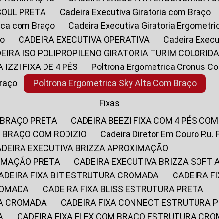
SOUL PRETA
Cadeira Executiva Giratoria com Braço
rica com Braço
Cadeira Executiva Giratoria Ergometr
ço
CADEIRA EXECUTIVA OPERATIVA
Cadeira Execu
DEIRA ISO POLIPROPILENO GIRATORIA TURIM COLORID
A IZZI FIXA DE 4 PÉS
Poltrona Ergometrica Cronus C
Braço
Poltrona Ergometrica Sky Alta Com Braço
Fixas
 BRAÇO PRETA
CADEIRA BEEZI FIXA COM 4 PÉS CO
OM BRAÇO COM RODIZIO
Cadeira Diretor Em Couro P.u. 
CADEIRA EXECUTIVA BRIZZA APROXIMAÇÃO
XIMAÇÃO PRETA
CADEIRA EXECUTIVA BRIZZA SOFT
CADEIRA FIXA BIT ESTRUTURA CROMADA
CADEIRA 
CROMADA
CADEIRA FIXA BLISS ESTRUTURA PRETA
RA CROMADA
CADEIRA FIXA CONNECT ESTRUTURA 
A
CADEIRA FIXA FLEX COM BRAÇO ESTRUTURA CR