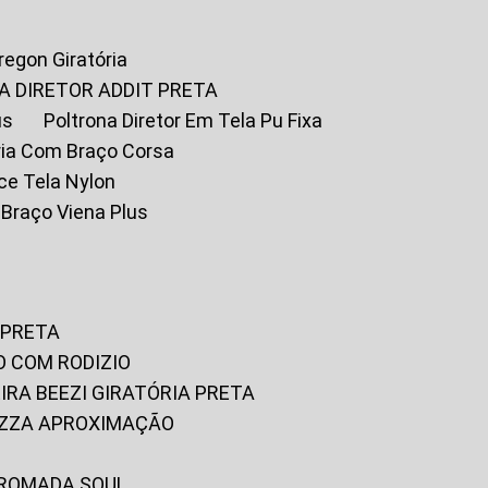
Oregon Giratória
A DIRETOR ADDIT PRETA
us
Poltrona Diretor Em Tela Pu Fixa
tória Com Braço Corsa
fice Tela Nylon
m Braço Viena Plus
 PRETA
O COM RODIZIO
EIRA BEEZI GIRATÓRIA PRETA
RIZZA APROXIMAÇÃO
CROMADA SOUL